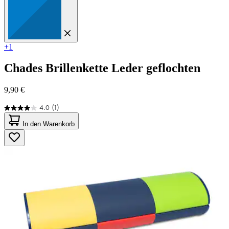
+1
Chades
Brillenkette Leder geflochten
9,90 €
4.0
(1)
4.0
von
In den Warenkorb
5
Sternen.
1
Bewertung