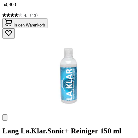
54,90 €
4.1
(43)
4.1
von
In den Warenkorb
5
Sternen.
43
Bewertungen
Lang
La.Klar.Sonic+ Reiniger 150 ml