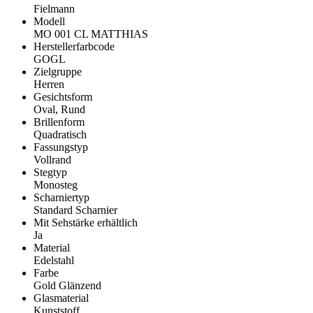
Fielmann
Modell
MO 001 CL MATTHIAS
Herstellerfarbcode
GOGL
Zielgruppe
Herren
Gesichtsform
Oval, Rund
Brillenform
Quadratisch
Fassungstyp
Vollrand
Stegtyp
Monosteg
Scharniertyp
Standard Scharnier
Mit Sehstärke erhältlich
Ja
Material
Edelstahl
Farbe
Gold Glänzend
Glasmaterial
Kunststoff