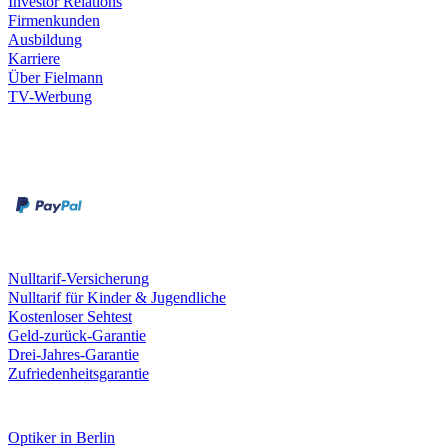
Investor Relations
Firmenkunden
Ausbildung
Karriere
Über Fielmann
TV-Werbung
Zahlungsarten
Rechnung
Kreditkarte
Leistungen & Garantien
Nulltarif-Versicherung
Nulltarif für Kinder & Jugendliche
Kostenloser Sehtest
Geld-zurück-Garantie
Drei-Jahres-Garantie
Zufriedenheitsgarantie
Fielmann in deiner Nähe
Optiker in Berlin