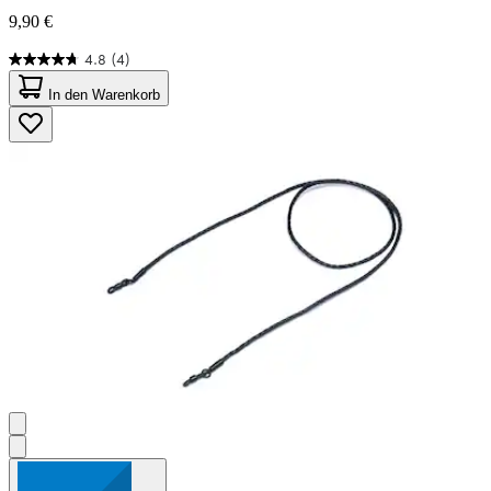
9,90 €
4.8
(4)
4.8
von
In den Warenkorb
5
Sternen.
4
Bewertungen