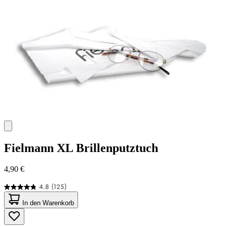
Fielmann
XL Brillenputztuch
4,90 €
4.8
(125)
4.8
von
In den Warenkorb
5
Sternen.