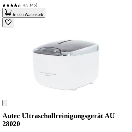
4.3
(45)
4.3
von
In den Warenkorb
5
Sternen.
45
Bewertungen
Autec
Ultraschallreinigungsgerät AU
28020