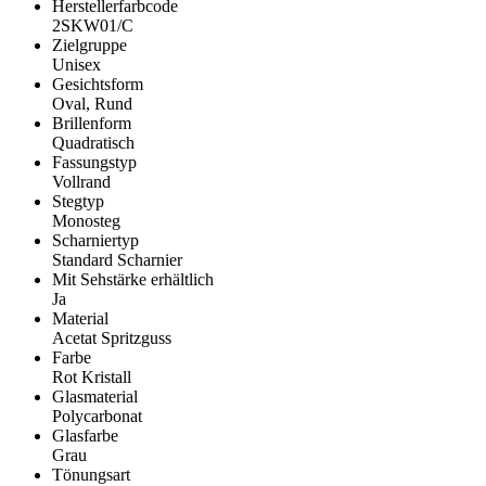
Herstellerfarbcode
2SKW01/C
Zielgruppe
Unisex
Gesichtsform
Oval, Rund
Brillenform
Quadratisch
Fassungstyp
Vollrand
Stegtyp
Monosteg
Scharniertyp
Standard Scharnier
Mit Sehstärke erhältlich
Ja
Material
Acetat Spritzguss
Farbe
Rot Kristall
Glasmaterial
Polycarbonat
Glasfarbe
Grau
Tönungsart