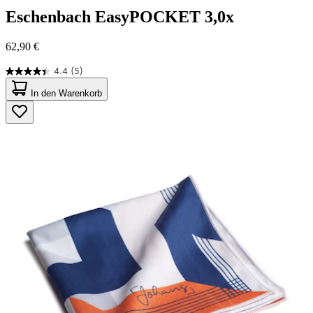
Eschenbach
EasyPOCKET 3,0x
62,90 €
4.4
(5)
4.4
von
In den Warenkorb
5
Sternen.
5
Bewertungen