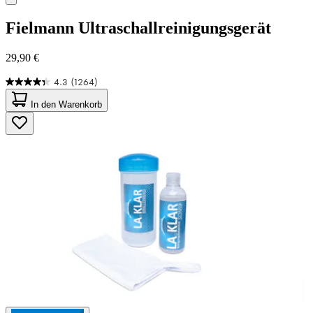
Fielmann
Ultraschallreinigungsgerät
29,90 €
4.3
(1264)
4.3
von
In den Warenkorb
5
Sternen.
1264
Bewertungen