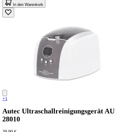
von
In den Warenkorb
5
Sternen.
4
Bewertungen
+1
Autec
Ultraschallreinigungsgerät AU
28010
39,90 €