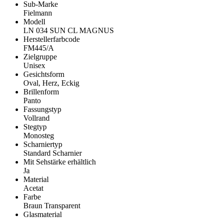
Sub-Marke
Fielmann
Modell
LN 034 SUN CL MAGNUS
Herstellerfarbcode
FM445/A
Zielgruppe
Unisex
Gesichtsform
Oval, Herz, Eckig
Brillenform
Panto
Fassungstyp
Vollrand
Stegtyp
Monosteg
Scharniertyp
Standard Scharnier
Mit Sehstärke erhältlich
Ja
Material
Acetat
Farbe
Braun Transparent
Glasmaterial