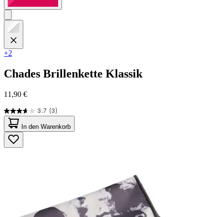
+2
Chades
Brillenkette Klassik
11,90 €
3.7
(3)
3.7
von
In den Warenkorb
5
Sternen.
3
Bewertungen