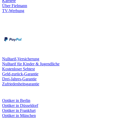
Karriere
Über Fielmann
TV-Werbung
Zahlungsarten
Rechnung
Kreditkarte
Leistungen & Garantien
Nulltarif-Versicherung
Nulltarif für Kinder & Jugendliche
Kostenloser Sehtest
Geld-zurück-Garantie
Drei-Jahres-Garantie
Zufriedenheitsgarantie
Fielmann in deiner Nähe
Optiker in Berlin
Optiker in Düsseldorf
Optiker in Frankfurt
Optiker in München