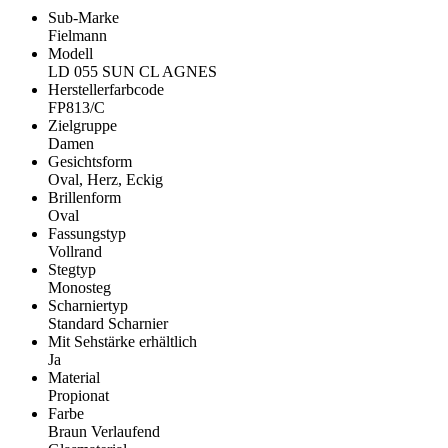
Sub-Marke
Fielmann
Modell
LD 055 SUN CL AGNES
Herstellerfarbcode
FP813/C
Zielgruppe
Damen
Gesichtsform
Oval, Herz, Eckig
Brillenform
Oval
Fassungstyp
Vollrand
Stegtyp
Monosteg
Scharniertyp
Standard Scharnier
Mit Sehstärke erhältlich
Ja
Material
Propionat
Farbe
Braun Verlaufend