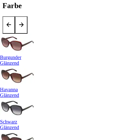
Farbe
Burgunder
Glänzend
Havanna
Glänzend
Schwarz
Glänzend