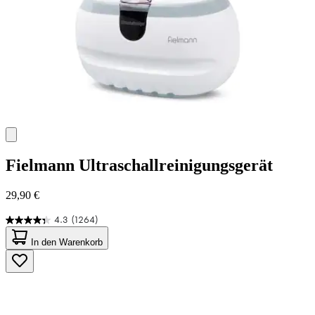
Fielmann
Ultraschallreinigungsgerät
29,90 €
4.3
(1264)
4.3
von
In den Warenkorb
5
Sternen.
1264
Bewertungen