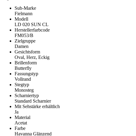
Sub-Marke
Fielmann
Modell
LD 020 SUN CL
Herstellerfarbcode
FM053/B
Zielgruppe
Damen
Gesichtsform
Oval, Herz, Eckig
Brillenform
Butterfly
Fassungstyp
Vollrand
Stegtyp
Monosteg
Scharniertyp
Standard Scharnier
Mit Sehstärke erhältlich
Ja
Material
Acetat
Farbe
Havanna Glänzend