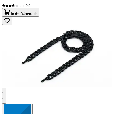
3.8
(4)
3.8
von
In den Warenkorb
5
Sternen.
4
Bewertungen