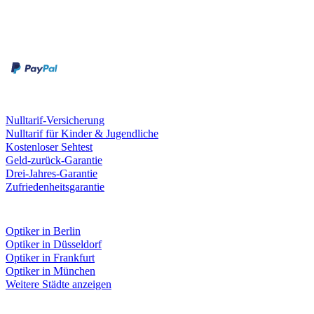
Zahlungsarten
Rechnung
Kreditkarte
Leistungen & Garantien
Nulltarif-Versicherung
Nulltarif für Kinder & Jugendliche
Kostenloser Sehtest
Geld-zurück-Garantie
Drei-Jahres-Garantie
Zufriedenheitsgarantie
Fielmann in deiner Nähe
Optiker in Berlin
Optiker in Düsseldorf
Optiker in Frankfurt
Optiker in München
Weitere Städte anzeigen
Social Media