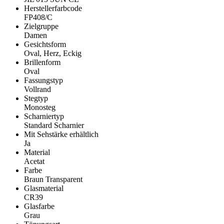
Herstellerfarbcode
FP408/C
Zielgruppe
Damen
Gesichtsform
Oval, Herz, Eckig
Brillenform
Oval
Fassungstyp
Vollrand
Stegtyp
Monosteg
Scharniertyp
Standard Scharnier
Mit Sehstärke erhältlich
Ja
Material
Acetat
Farbe
Braun Transparent
Glasmaterial
CR39
Glasfarbe
Grau