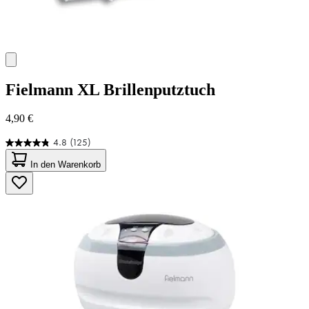
Fielmann
XL Brillenputztuch
4,90 €
4.8
(125)
4.8
von
In den Warenkorb
5
Sternen.
125
Bewertungen