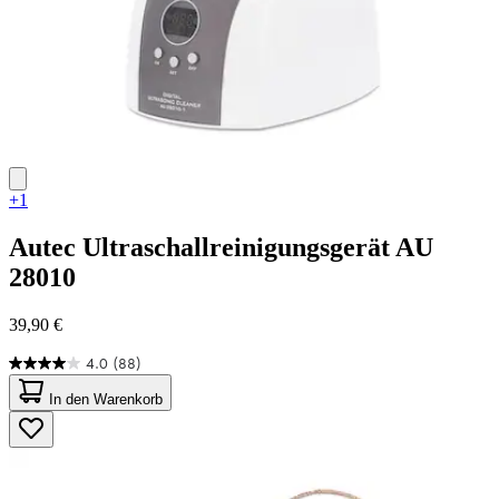
+1
Autec
Ultraschallreinigungsgerät AU
28010
39,90 €
4.0
(88)
4.0
von
In den Warenkorb
5
Sternen.
88
Bewertungen