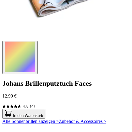
Johans
Brillenputztuch Faces
12,90 €
4.8
(4)
4.8
von
In den Warenkorb
5
Alle Sonnenbrillen anzeigen >
Zubehör & Accessoires >
Sternen.
4