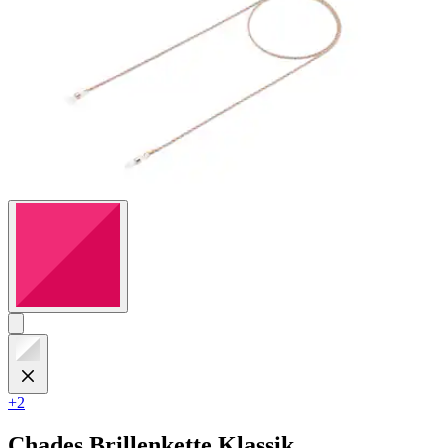
+2
Chades
Brillenkette Klassik