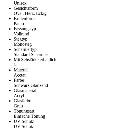
Unisex
Gesichtsform
Oval, Herz, Eckig
Brillenform
Panto
Fassungstyp
Vollrand
Stegtyp
Monosteg
Scharniertyp
Standard Scharnier
Mit Sehstärke erhältlich
Ja
Material
Acetat
Farbe
Schwarz Glänzend
Glasmaterial
Acryl
Glasfarbe
Grau
Tönungsart
Einfache Tönung
UV-Schutz
UV Schutz