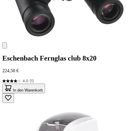
Eschenbach
Fernglas club 8x20
224,50 €
4.0
(1)
4.0
von
In den Warenkorb
5
Sternen.
1
Bewertung