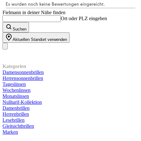
Victoria Collection
Etui Logic Medium
12,90 €
4.7
(3)
4.7
von
In den Warenkorb
5
Alle Brillen anzeigen >
Zubehör & Accessoires >
Sternen.
3
Bewertungen
Fielmann in deiner Nähe finden
Ort oder PLZ eingeben
Suchen
Aktuellen Standort verwenden
Unser Sortiment
Kategorien