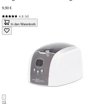
9,90 €
4.8
(4)
4.8
von
In den Warenkorb
5
Sternen.
4
Bewertungen
+1