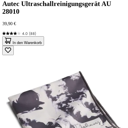
Autec
Ultraschallreinigungsgerät AU
28010
39,90 €
4.0
(88)
4.0
von
In den Warenkorb
5
Sternen.
88
Bewertungen