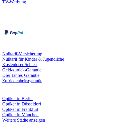
Brillen-Auftragsstatus
Bestellung widerrufen
Gesetzliche Gewährleistungsrechte
Unternehmen
Presse
Investor Relations
Firmenkunden
Ausbildung
Karriere
Über Fielmann
TV-Werbung
Zahlungsarten
Rechnung
Kreditkarte
Leistungen & Garantien
Nulltarif-Versicherung
Nulltarif für Kinder & Jugendliche