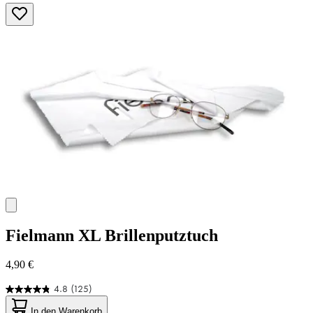
Fielmann
XL Brillenputztuch
4,90 €
4.8
(125)
4.8
von
In den Warenkorb