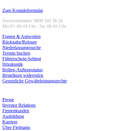
Damensonnenbrillen
Herrensonnenbrillen
Tageslinsen
Wochenlinsen
Monatslinsen
Nulltarif-Kollektion
Damenbrillen
Herrenbrillen
Lesebrillen
Gleitsichtbrillen
Marken
Kundenservice
Zum Kontaktformular
Servicenummer: 0800 343 56 26
Mo-Fr: 09-18 Uhr - Sa: 09-16 Uhr
Fragen & Antworten
Rückgabe/Retoure
Niederlassungssuche
Termin buchen
Führerschein-Sehtest
Hörakustik