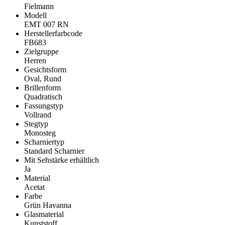
Fielmann
Modell
EMT 007 RN
Herstellerfarbcode
FB683
Zielgruppe
Herren
Gesichtsform
Oval, Rund
Brillenform
Quadratisch
Fassungstyp
Vollrand
Stegtyp
Monosteg
Scharniertyp
Standard Scharnier
Mit Sehstärke erhältlich
Ja
Material
Acetat
Farbe
Grün Havanna
Glasmaterial
Kunststoff