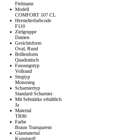
Fielmann
Modell
COMFORT 107 CL
Herstellerfarbcode
F110
Zielgruppe
Damen
Gesichtsform
Oval, Rund
Brillenform
Quadratisch
Fassungstyp
Vollrand
Stegtyp
Monosteg
Scharniertyp
Standard Scharnier
Mit Sehstärke erhältlich
Ja
Material
TR90
Farbe
Braun Transparent
Glasmaterial
Kunststoff