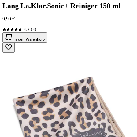
Lang
La.Klar.Sonic+ Reiniger 150 ml
9,90 €
4.8
(4)
4.8
von
In den Warenkorb
5
Sternen.
4
Bewertungen