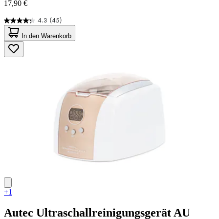
17,90 €
4.3
(45)
4.3
von
In den Warenkorb
5
Sternen.
45
Bewertungen
+1
Autec
Ultraschallreinigungsgerät AU