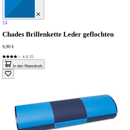
+1
Chades
Brillenkette Leder geflochten
9,90 €
4.0
(1)
4.0
von
In den Warenkorb
5
Sternen.
1
Bewertung