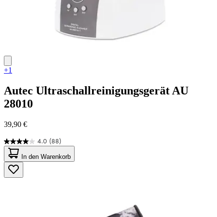
+1
Autec
Ultraschallreinigungsgerät AU
28010
39,90 €
4.0
(88)
4.0
von
In den Warenkorb
5
Sternen.
88
Bewertungen