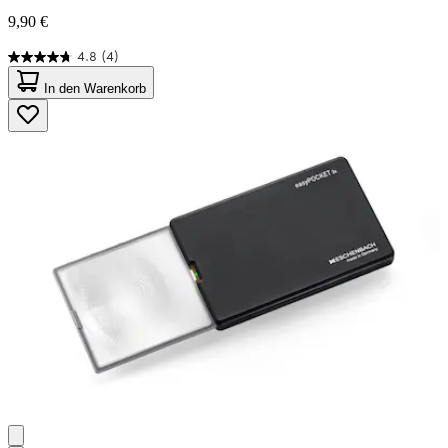
9,90 €
4.8
(4)
4.8
von
In den Warenkorb
5
Sternen.
4
Bewertungen