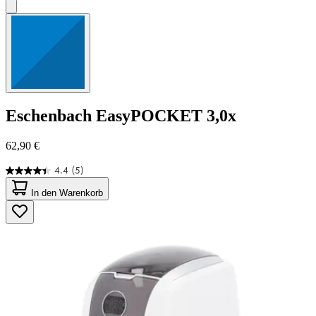
Eschenbach
EasyPOCKET 3,0x
62,90 €
4.4
(5)
4.4
von
In den Warenkorb
5
Sternen.
5
Bewertungen