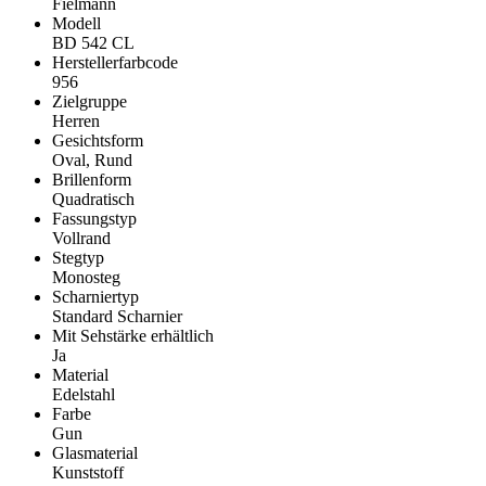
Fielmann
Modell
BD 542 CL
Herstellerfarbcode
956
Zielgruppe
Herren
Gesichtsform
Oval, Rund
Brillenform
Quadratisch
Fassungstyp
Vollrand
Stegtyp
Monosteg
Scharniertyp
Standard Scharnier
Mit Sehstärke erhältlich
Ja
Material
Edelstahl
Farbe
Gun
Glasmaterial
Kunststoff