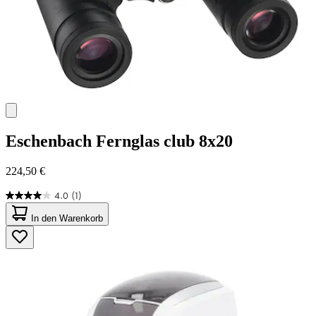
Eschenbach
Fernglas club 8x20
224,50 €
4.0
(1)
4.0
von
In den Warenkorb
5
Sternen.
1
Bewertung