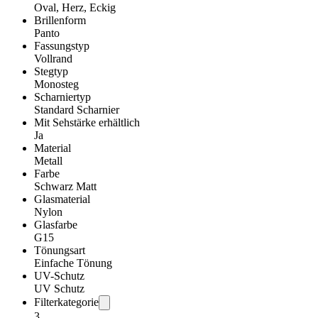
Oval, Herz, Eckig
Brillenform
Panto
Fassungstyp
Vollrand
Stegtyp
Monosteg
Scharniertyp
Standard Scharnier
Mit Sehstärke erhältlich
Ja
Material
Metall
Farbe
Schwarz Matt
Glasmaterial
Nylon
Glasfarbe
G15
Tönungsart
Einfache Tönung
UV-Schutz
UV Schutz
Filterkategorie
3