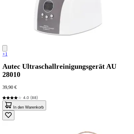
+1
Autec
Ultraschallreinigungsgerät AU
28010
39,90 €
4.0
(88)
4.0
von
In den Warenkorb
5
Sternen.
88
Bewertungen