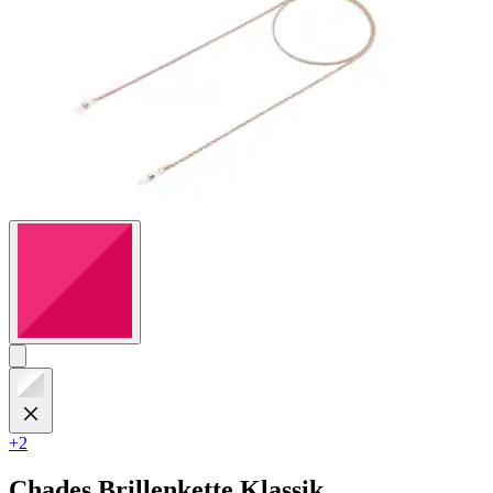
+2
Chades
Brillenkette Klassik