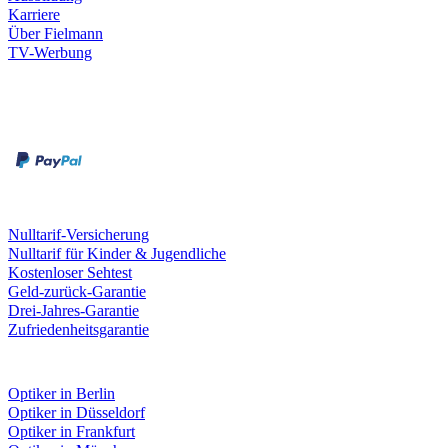
Karriere
Über Fielmann
TV-Werbung
Zahlungsarten
Rechnung
Kreditkarte
Leistungen & Garantien
Nulltarif-Versicherung
Nulltarif für Kinder & Jugendliche
Kostenloser Sehtest
Geld-zurück-Garantie
Drei-Jahres-Garantie
Zufriedenheitsgarantie
Fielmann in deiner Nähe
Optiker in Berlin
Optiker in Düsseldorf
Optiker in Frankfurt