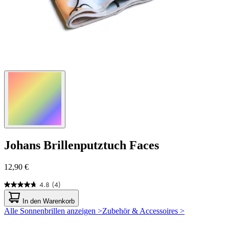
Johans
Brillenputztuch Faces
12,90 €
4.8
(4)
4.8
von
In den Warenkorb
5
Alle Sonnenbrillen anzeigen >
Zubehör & Accessoires >
Sternen.
4