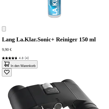
Lang
La.Klar.Sonic+ Reiniger 150 ml
9,90 €
4.8
(4)
4.8
von
In den Warenkorb
5
Sternen.
4
Bewertungen