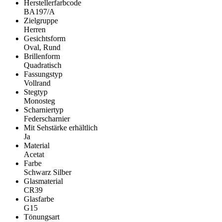
Herstellerfarbcode
BA197/A
Zielgruppe
Herren
Gesichtsform
Oval, Rund
Brillenform
Quadratisch
Fassungstyp
Vollrand
Stegtyp
Monosteg
Scharniertyp
Federscharnier
Mit Sehstärke erhältlich
Ja
Material
Acetat
Farbe
Schwarz Silber
Glasmaterial
CR39
Glasfarbe
G15
Tönungsart