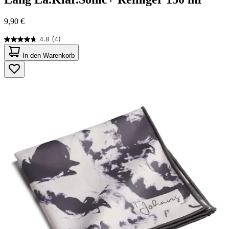
9,90 €
4.8
(4)
4.8
von
In den Warenkorb
5
Sternen.
4
Bewertungen