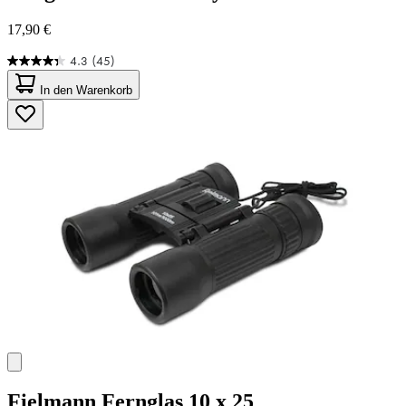
17,90 €
4.3
(45)
4.3
von
In den Warenkorb
5
Sternen.
45
Bewertungen
Fielmann
Fernglas 10 x 25