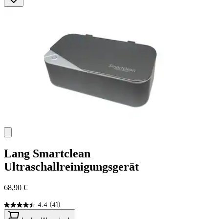
Sternen.
11
Bewertungen
Lang
Smartclean
Ultraschallreinigungsgerät
68,90 €
4.4
(41)
4.4
von