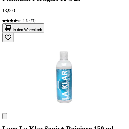
13,90 €
4.3
(71)
4.3
von
In den Warenkorb
5
Sternen.
71
Bewertungen
Lang
La.Klar.Sonic+ Reiniger 150 ml