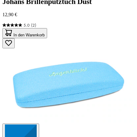
Johans
Brillenputztuch Dust
12,90 €
5.0
(2)
5.0
von
In den Warenkorb
5
Sternen.
2
Bewertungen