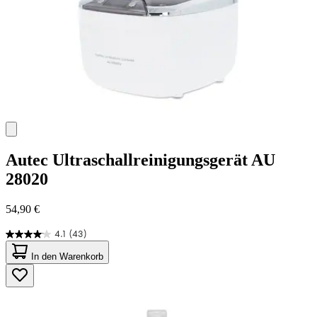
Autec
Ultraschallreinigungsgerät AU
28020
54,90 €
4.1
(43)
4.1
von
In den Warenkorb
5
Sternen.
43
Bewertungen