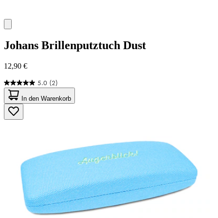
Johans
Brillenputztuch Dust
12,90 €
5.0
(2)
5.0
von
In den Warenkorb
5
Sternen.
2
Bewertungen