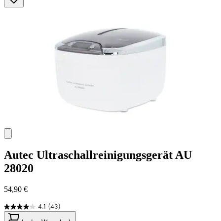
Sternen.
45
Bewertungen
Autec
Ultraschallreinigungsgerät AU
28020
54,90 €
4.1
(43)
4.1
von