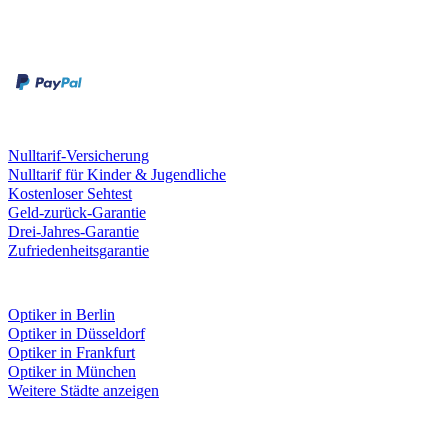
Zahlungsarten
Rechnung
Kreditkarte
Leistungen & Garantien
Nulltarif-Versicherung
Nulltarif für Kinder & Jugendliche
Kostenloser Sehtest
Geld-zurück-Garantie
Drei-Jahres-Garantie
Zufriedenheitsgarantie
Fielmann in deiner Nähe
Optiker in Berlin
Optiker in Düsseldorf
Optiker in Frankfurt
Optiker in München
Weitere Städte anzeigen
Social Media