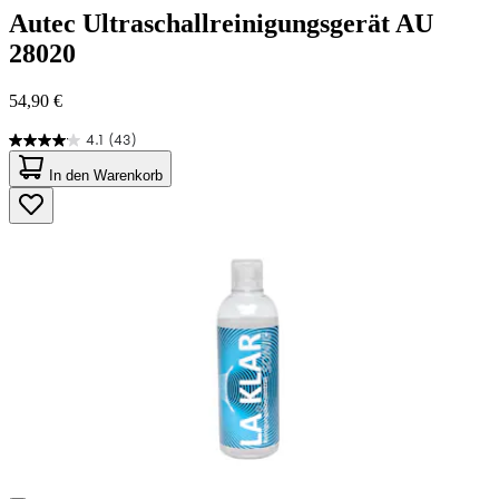
Autec
Ultraschallreinigungsgerät AU
28020
54,90 €
4.1
(43)
4.1
von
In den Warenkorb
5
Sternen.
43
Bewertungen