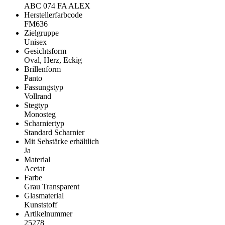
ABC 074 FA ALEX
Herstellerfarbcode
FM636
Zielgruppe
Unisex
Gesichtsform
Oval, Herz, Eckig
Brillenform
Panto
Fassungstyp
Vollrand
Stegtyp
Monosteg
Scharniertyp
Standard Scharnier
Mit Sehstärke erhältlich
Ja
Material
Acetat
Farbe
Grau Transparent
Glasmaterial
Kunststoff
Artikelnummer
25278