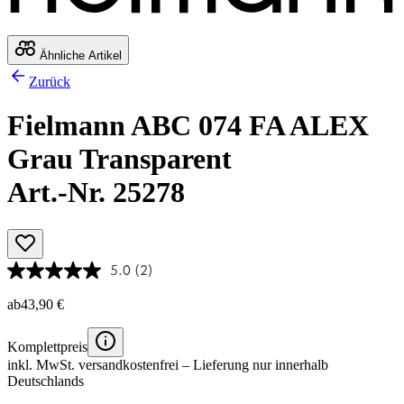
Ähnliche Artikel
Zurück
Fielmann ABC 074 FA ALEX
Grau Transparent
Art.-Nr. 25278
5.0
(2)
ab
43,90 €
Komplettpreis
inkl. MwSt.
versandkostenfrei
– Lieferung nur innerhalb
Deutschlands