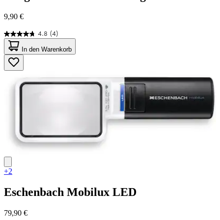
9,90 €
4.8
(4)
4.8
von
In den Warenkorb
5
Sternen.
4
Bewertungen
+2
Eschenbach
Mobilux LED
79,90 €