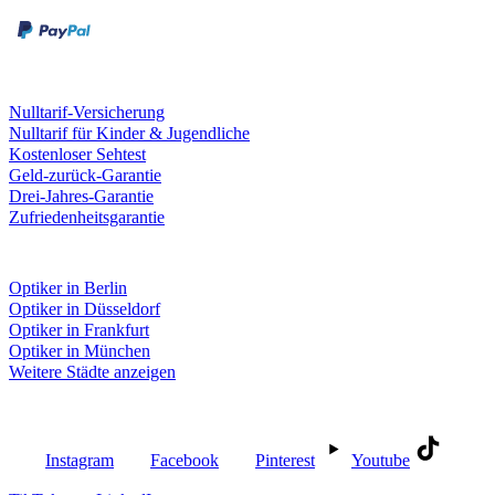
Kreditkarte
Leistungen & Garantien
Nulltarif-Versicherung
Nulltarif für Kinder & Jugendliche
Kostenloser Sehtest
Geld-zurück-Garantie
Drei-Jahres-Garantie
Zufriedenheitsgarantie
Fielmann in deiner Nähe
Optiker in Berlin
Optiker in Düsseldorf
Optiker in Frankfurt
Optiker in München
Weitere Städte anzeigen
Social Media
Instagram
Facebook
Pinterest
Youtube