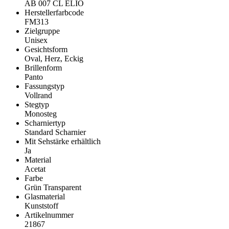
AB 007 CL ELIO
Herstellerfarbcode
FM313
Zielgruppe
Unisex
Gesichtsform
Oval, Herz, Eckig
Brillenform
Panto
Fassungstyp
Vollrand
Stegtyp
Monosteg
Scharniertyp
Standard Scharnier
Mit Sehstärke erhältlich
Ja
Material
Acetat
Farbe
Grün Transparent
Glasmaterial
Kunststoff
Artikelnummer
21867