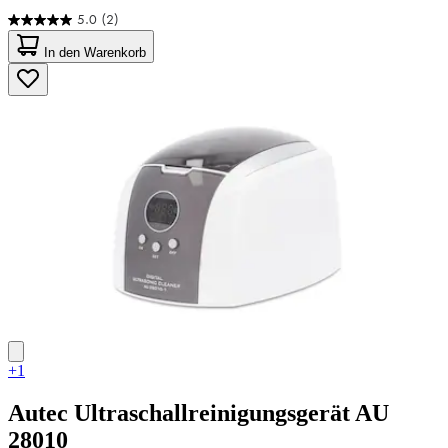
5.0
(2)
5.0
von
In den Warenkorb
5
Sternen.
2
Bewertungen
+1
Autec
Ultraschallreinigungsgerät AU
28010