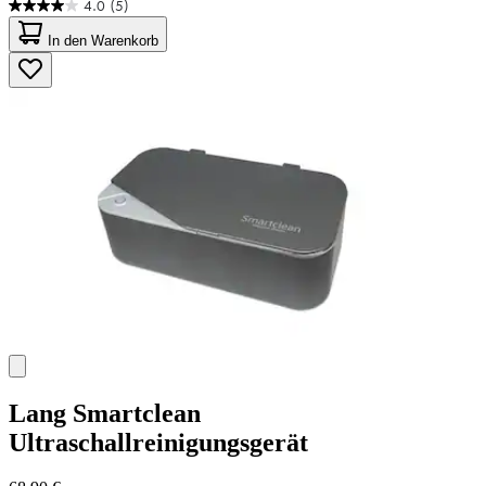
4.0
(5)
4.0
von
In den Warenkorb
5
Sternen.
5
Bewertungen
Lang
Smartclean
Ultraschallreinigungsgerät