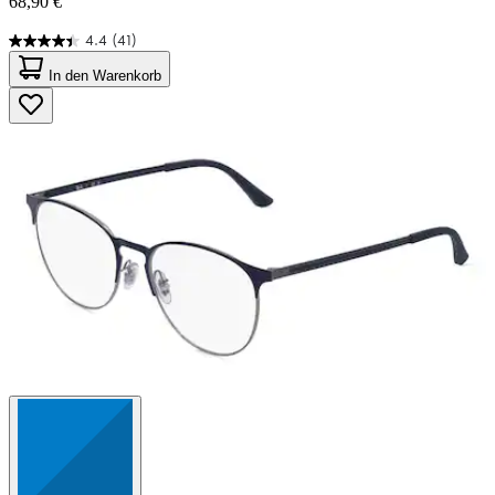
68,90 €
4.4
(41)
4.4
von
In den Warenkorb
5
Sternen.
41
Bewertungen