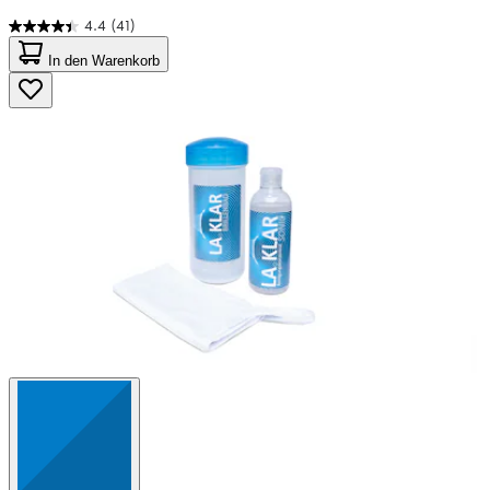
4.4
(41)
4.4
von
In den Warenkorb
5
Sternen.
41
Bewertungen