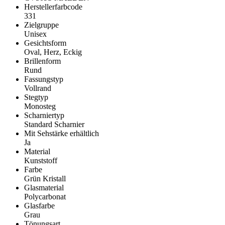
Herstellerfarbcode
331
Zielgruppe
Unisex
Gesichtsform
Oval, Herz, Eckig
Brillenform
Rund
Fassungstyp
Vollrand
Stegtyp
Monosteg
Scharniertyp
Standard Scharnier
Mit Sehstärke erhältlich
Ja
Material
Kunststoff
Farbe
Grün Kristall
Glasmaterial
Polycarbonat
Glasfarbe
Grau
Tönungsart