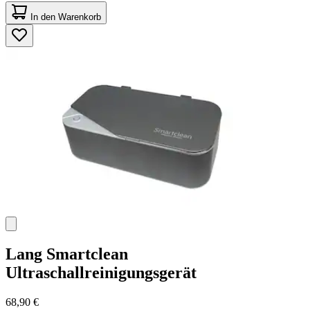
5.0
von
In den Warenkorb
5
Sternen.
11
Bewertungen
Lang
Smartclean
Ultraschallreinigungsgerät
68,90 €