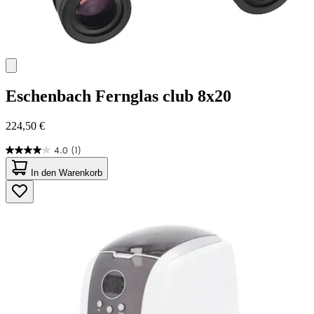
Eschenbach
Fernglas club 8x20
224,50 €
4.0
(1)
4.0
von
In den Warenkorb
5
Sternen.
1
Bewertung