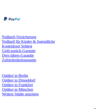
Zahlungsarten
Rechnung
Kreditkarte
Leistungen & Garantien
Nulltarif-Versicherung
Nulltarif für Kinder & Jugendliche
Kostenloser Sehtest
Geld-zurück-Garantie
Drei-Jahres-Garantie
Zufriedenheitsgarantie
Fielmann in deiner Nähe
Optiker in Berlin
Optiker in Düsseldorf
Optiker in Frankfurt
Optiker in München
Weitere Städte anzeigen
Social Media