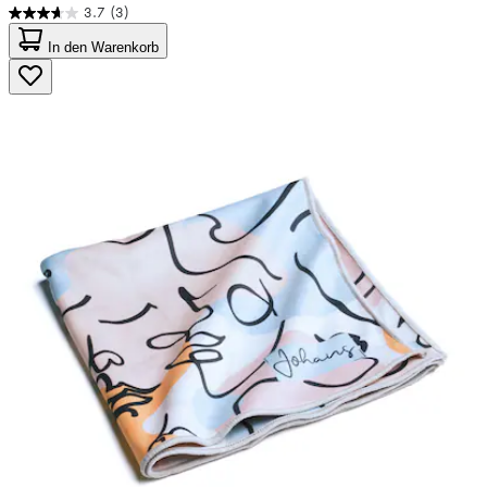
3.7
(3)
3.7
von
In den Warenkorb
5
Sternen.
3
Bewertungen