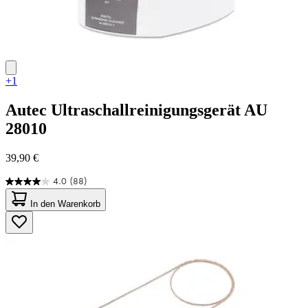
+1
Autec
Ultraschallreinigungsgerät AU
28010
39,90 €
4.0
(88)
4.0
von
In den Warenkorb
5
Sternen.
88
Bewertungen