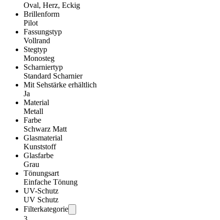
Oval, Herz, Eckig
Brillenform
Pilot
Fassungstyp
Vollrand
Stegtyp
Monosteg
Scharniertyp
Standard Scharnier
Mit Sehstärke erhältlich
Ja
Material
Metall
Farbe
Schwarz Matt
Glasmaterial
Kunststoff
Glasfarbe
Grau
Tönungsart
Einfache Tönung
UV-Schutz
UV Schutz
Filterkategorie
3