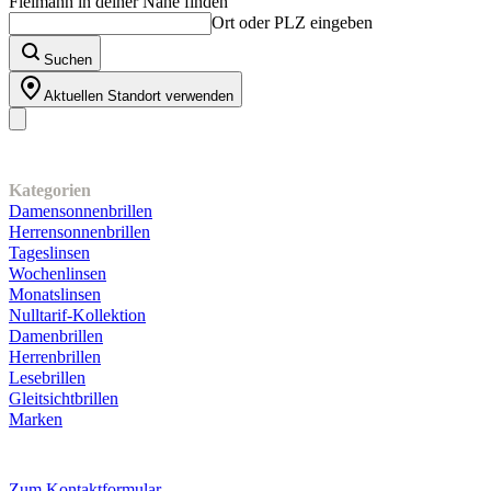
Fielmann in deiner Nähe finden
Ort oder PLZ eingeben
Suchen
Aktuellen Standort verwenden
Unser Sortiment
Kategorien
Damensonnenbrillen
Herrensonnenbrillen
Tageslinsen
Wochenlinsen
Monatslinsen
Nulltarif-Kollektion
Damenbrillen
Herrenbrillen
Lesebrillen
Gleitsichtbrillen
Marken
Kundenservice
Zum Kontaktformular