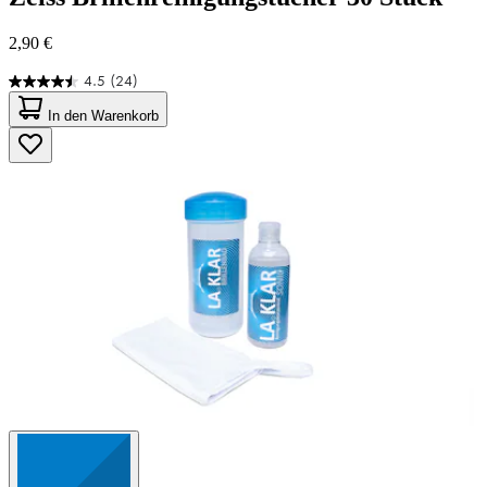
2,90 €
4.5
(24)
4.5
von
In den Warenkorb
5
Sternen.
24
Bewertungen