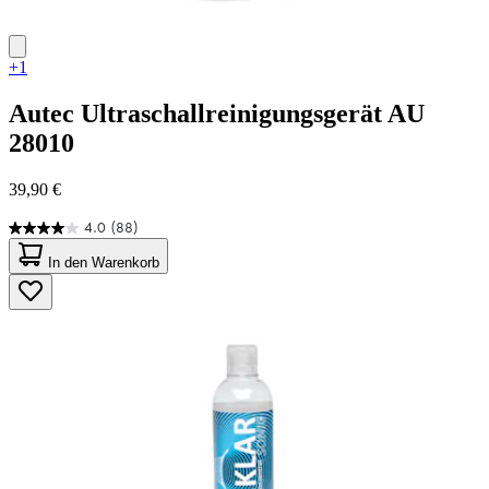
+1
Autec
Ultraschallreinigungsgerät AU
28010
39,90 €
4.0
(88)
4.0
von
In den Warenkorb
5
Sternen.
88
Bewertungen