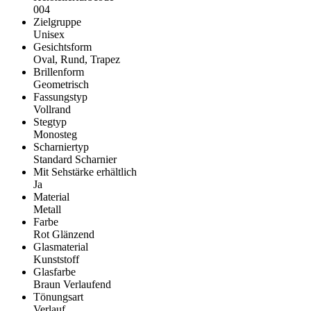
004
Zielgruppe
Unisex
Gesichtsform
Oval, Rund, Trapez
Brillenform
Geometrisch
Fassungstyp
Vollrand
Stegtyp
Monosteg
Scharniertyp
Standard Scharnier
Mit Sehstärke erhältlich
Ja
Material
Metall
Farbe
Rot Glänzend
Glasmaterial
Kunststoff
Glasfarbe
Braun Verlaufend
Tönungsart
Verlauf