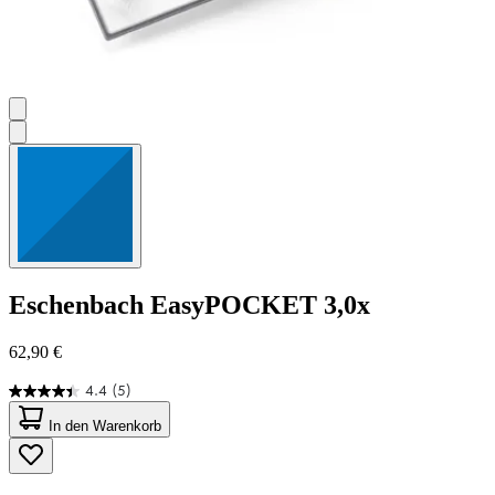
Eschenbach
EasyPOCKET 3,0x
62,90 €
4.4
(5)
4.4
von
In den Warenkorb
5
Sternen.
5