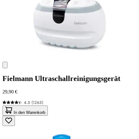
Fielmann
Ultraschallreinigungsgerät
29,90 €
4.3
(1263)
4.3
von
In den Warenkorb
5
Sternen.
1263
Bewertungen