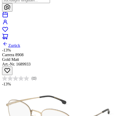
Zurück
-13%
Carrera 8908
Gold Matt
Art.-Nr. 1689933
(0)
-13%