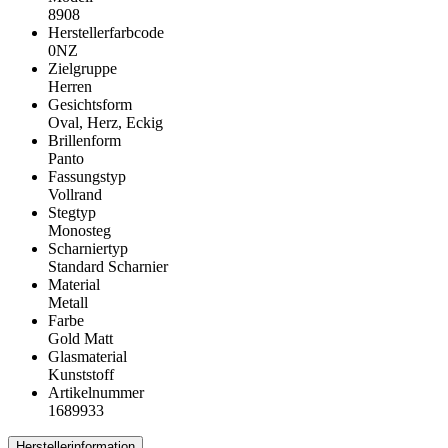
8908
Herstellerfarbcode
0NZ
Zielgruppe
Herren
Gesichtsform
Oval, Herz, Eckig
Brillenform
Panto
Fassungstyp
Vollrand
Stegtyp
Monosteg
Scharniertyp
Standard Scharnier
Material
Metall
Farbe
Gold Matt
Glasmaterial
Kunststoff
Artikelnummer
1689933
Herstellerinformation