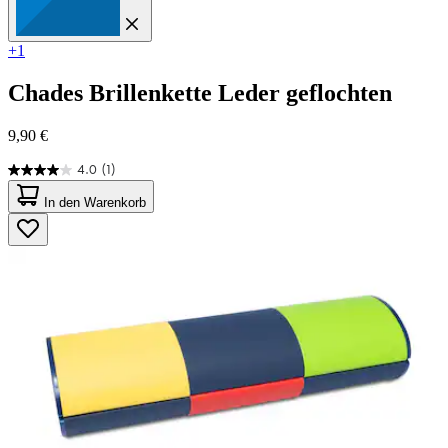
+1
Chades
Brillenkette Leder geflochten
9,90 €
4.0
(1)
4.0
von
In den Warenkorb
5
Sternen.
1
Bewertung