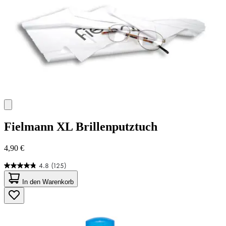
Fielmann
XL Brillenputztuch
4,90 €
4.8
(125)
4.8
von
In den Warenkorb
5
Sternen.
125
Bewertungen