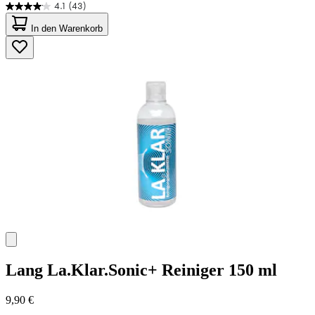
4.1
(43)
4.1
von
In den Warenkorb
5
Sternen.
43
Bewertungen
Lang
La.Klar.Sonic+ Reiniger 150 ml
9,90 €