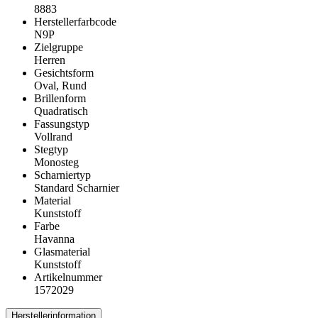
8883
Herstellerfarbcode
N9P
Zielgruppe
Herren
Gesichtsform
Oval, Rund
Brillenform
Quadratisch
Fassungstyp
Vollrand
Stegtyp
Monosteg
Scharniertyp
Standard Scharnier
Material
Kunststoff
Farbe
Havanna
Glasmaterial
Kunststoff
Artikelnummer
1572029
Herstellerinformation