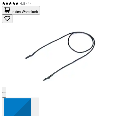
4.8
(4)
4.8
von
In den Warenkorb
5
Sternen.
4
Bewertungen