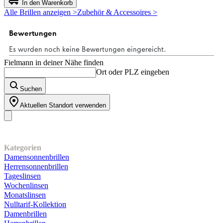
In den Warenkorb
5
Alle Brillen anzeigen >
Zubehör & Accessoires >
Sternen.
3
Bewertungen
Fielmann in deiner Nähe finden
Ort oder PLZ eingeben
Suchen
Aktuellen Standort verwenden
Unser Sortiment
Kategorien
Damensonnenbrillen
Herrensonnenbrillen
Tageslinsen
Wochenlinsen
Monatslinsen
Nulltarif-Kollektion
Damenbrillen