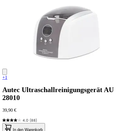
Bewertungen
+1
Autec
Ultraschallreinigungsgerät AU
28010
39,90 €
4.0
(88)
4.0
von
In den Warenkorb