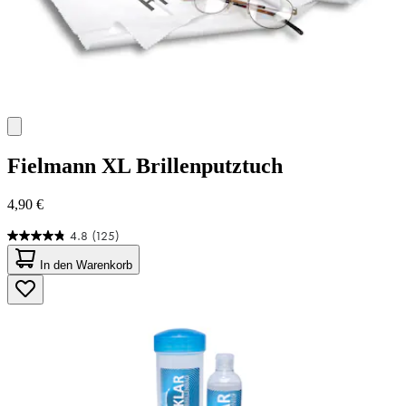
Fielmann
XL Brillenputztuch
4,90 €
4.8
(125)
4.8
von
In den Warenkorb
5
Sternen.
125
Bewertungen