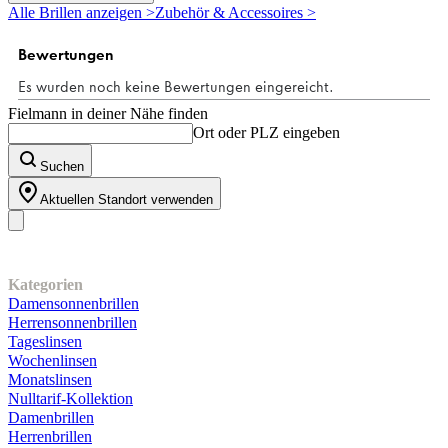
5
Alle Brillen anzeigen >
Zubehör & Accessoires >
Sternen.
3
Bewertungen
Fielmann in deiner Nähe finden
Ort oder PLZ eingeben
Suchen
Aktuellen Standort verwenden
Unser Sortiment
Kategorien
Damensonnenbrillen
Herrensonnenbrillen
Tageslinsen
Wochenlinsen
Monatslinsen
Nulltarif-Kollektion
Damenbrillen
Herrenbrillen