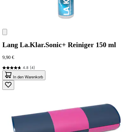
Lang
La.Klar.Sonic+ Reiniger 150 ml
9,90 €
4.8
(4)
4.8
von
In den Warenkorb
5
Sternen.
4
Bewertungen