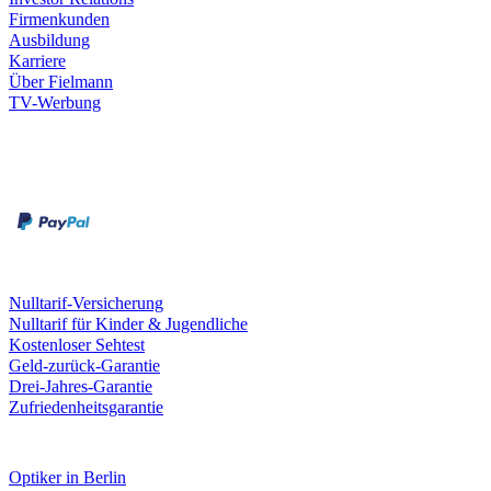
Firmenkunden
Ausbildung
Karriere
Über Fielmann
TV-Werbung
Zahlungsarten
Rechnung
Kreditkarte
Leistungen & Garantien
Nulltarif-Versicherung
Nulltarif für Kinder & Jugendliche
Kostenloser Sehtest
Geld-zurück-Garantie
Drei-Jahres-Garantie
Zufriedenheitsgarantie
Fielmann in deiner Nähe
Optiker in Berlin