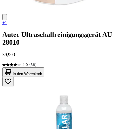
+1
Autec
Ultraschallreinigungsgerät AU
28010
39,90 €
4.0
(88)
4.0
von
In den Warenkorb
5
Sternen.
88
Bewertungen