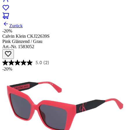
Zurück
-20%
Calvin Klein CKJ22639S
Pink Glänzend / Grau
Art.-Nr. 1583052
5.0
(2)
-20%