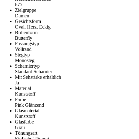
675
Zielgruppe
Damen
Gesichtsform
Oval, Herz, Eckig
Brillenform
Butterfly
Fassungstyp
Vollrand
Stegtyp
Monosteg
Scharniertyp
Standard Scharnier
Mit Sehstärke erhältlich
Ja
Material
Kunststoff
Farbe
Pink Glänzend
Glasmaterial
Kunststoff
Glasfarbe
Grau
Tönungsart
Einfache Tönung