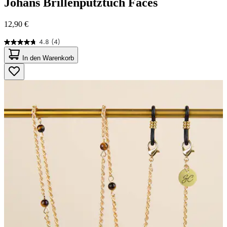
Johans
Brillenputztuch Faces
12,90 €
4.8
(4)
4.8
von
In den Warenkorb
5
Sternen.
4
Bewertungen