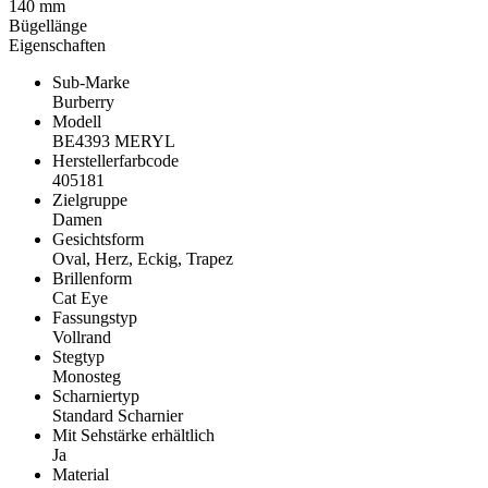
140 mm
Bügellänge
Eigenschaften
Sub-Marke
Burberry
Modell
BE4393 MERYL
Herstellerfarbcode
405181
Zielgruppe
Damen
Gesichtsform
Oval, Herz, Eckig, Trapez
Brillenform
Cat Eye
Fassungstyp
Vollrand
Stegtyp
Monosteg
Scharniertyp
Standard Scharnier
Mit Sehstärke erhältlich
Ja
Material