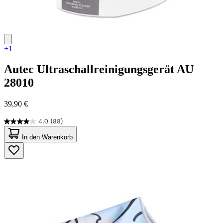
+1
Autec
Ultraschallreinigungsgerät AU
28010
39,90 €
4.0
(88)
4.0
von
In den Warenkorb
5
Sternen.
88
Bewertungen