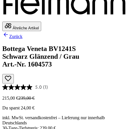
Ähnliche Artikel
Zurück
Bottega Veneta BV1241S
Schwarz Glänzend / Grau
Art.-Nr. 1604573
5.0
(1)
215,00 €
239,00 €
Du sparst 24,00 €
inkl. MwSt.
versandkostenfrei
– Lieferung nur innerhalb
Deutschlands
30-Tage-Tiefstpreis: 239,00 €