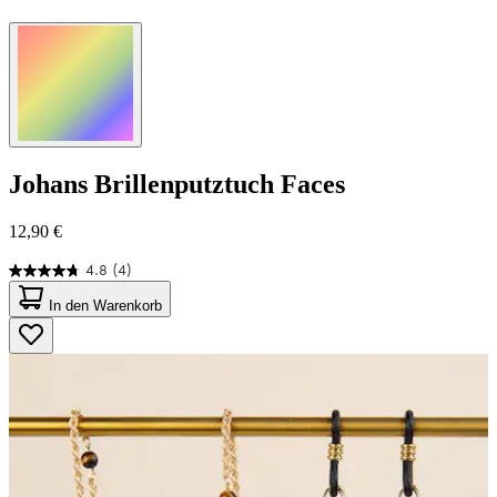
Johans
Brillenputztuch Faces
12,90 €
4.8
(4)
4.8
von
In den Warenkorb
5
Sternen.
4
Bewertungen