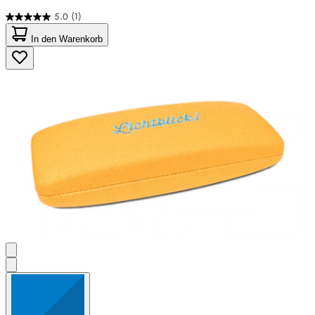
5.0
(1)
5.0
von
In den Warenkorb
5
Sternen.
1
Bewertung