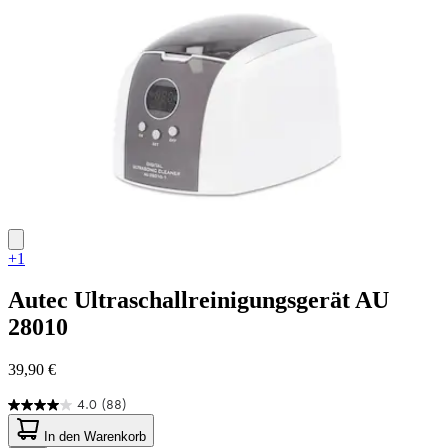
+1
Autec
Ultraschallreinigungsgerät AU
28010
39,90 €
4.0
(88)
4.0
von
In den Warenkorb