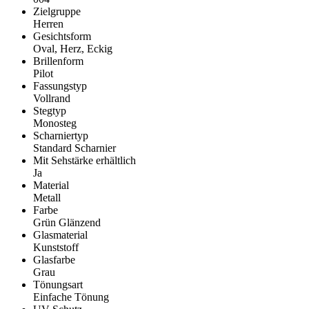
Zielgruppe
Herren
Gesichtsform
Oval, Herz, Eckig
Brillenform
Pilot
Fassungstyp
Vollrand
Stegtyp
Monosteg
Scharniertyp
Standard Scharnier
Mit Sehstärke erhältlich
Ja
Material
Metall
Farbe
Grün Glänzend
Glasmaterial
Kunststoff
Glasfarbe
Grau
Tönungsart
Einfache Tönung