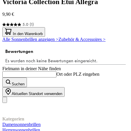
Victoria Collection
Etui Allegra
9,90 €
5.0
(1)
5.0
von
In den Warenkorb
5
Alle Sonnenbrillen anzeigen >
Zubehör & Accessoires >
Sternen.
1
Bewertung
Fielmann in deiner Nähe finden
Ort oder PLZ eingeben
Suchen
Aktuellen Standort verwenden
Unser Sortiment
Kategorien
Damensonnenbrillen
Herrensonnenbrillen