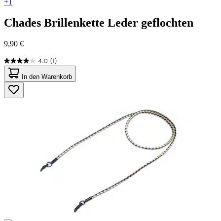
+1
Chades
Brillenkette Leder geflochten
9,90 €
4.0
(1)
4.0
von
In den Warenkorb
5
Sternen.
1
Bewertung