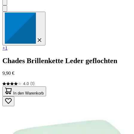
+1
Chades
Brillenkette Leder geflochten
9,90 €
4.0
(1)
4.0
von
In den Warenkorb
5
Sternen.
1
Bewertung