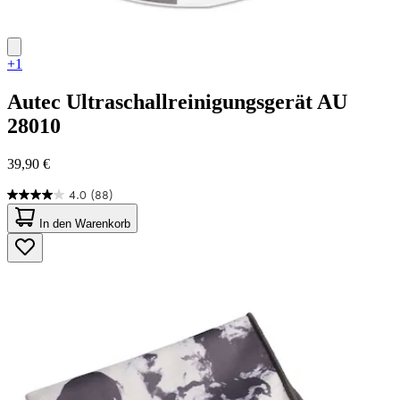
+1
Autec
Ultraschallreinigungsgerät AU
28010
39,90 €
4.0
(88)
4.0
von
In den Warenkorb
5
Sternen.
88
Bewertungen