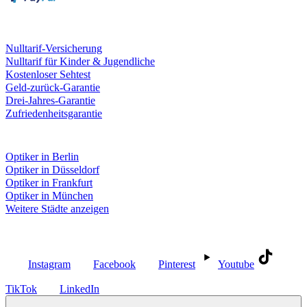
Leistungen & Garantien
Nulltarif-Versicherung
Nulltarif für Kinder & Jugendliche
Kostenloser Sehtest
Geld-zurück-Garantie
Drei-Jahres-Garantie
Zufriedenheitsgarantie
Fielmann in deiner Nähe
Optiker in Berlin
Optiker in Düsseldorf
Optiker in Frankfurt
Optiker in München
Weitere Städte anzeigen
Social Media
Instagram
Facebook
Pinterest
Youtube
TikTok
LinkedIn