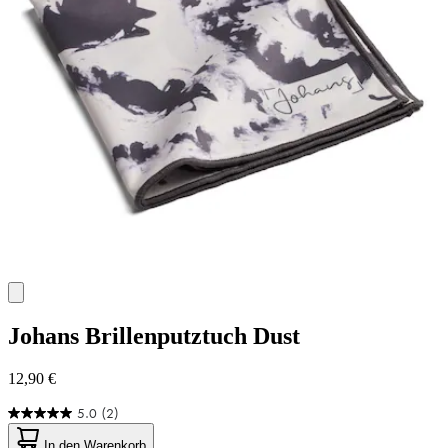
Johans
Brillenputztuch Dust
12,90 €
5.0
(2)
5.0
von
In den Warenkorb