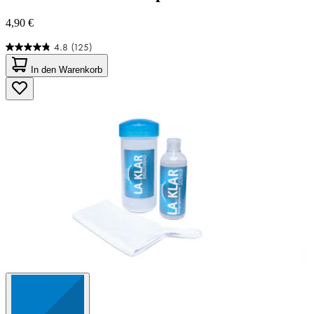
4,90 €
4.8
(125)
4.8
von
In den Warenkorb
5
Sternen.
125
Bewertungen