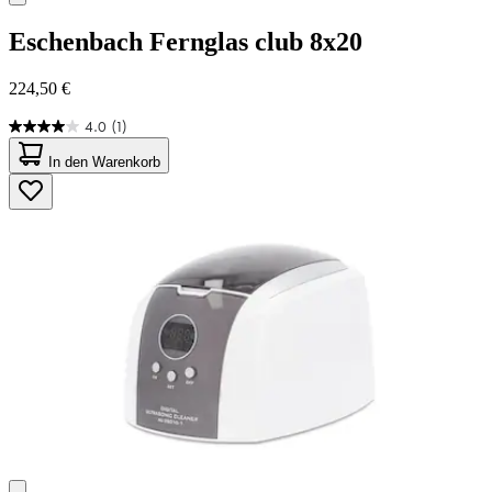
Eschenbach
Fernglas club 8x20
224,50 €
4.0
(1)
4.0
von
In den Warenkorb
5
Sternen.
1
Bewertung