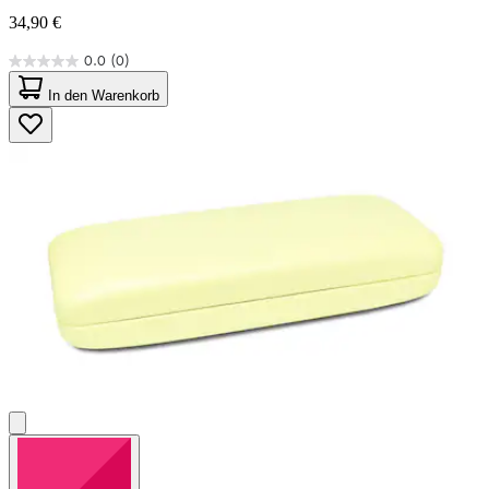
34,90 €
0.0
(0)
0.0
von
In den Warenkorb
5
Sternen.