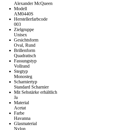
Alexander McQueen
Modell
AM0440S
Herstellerfarbcode
003
Zielgruppe
Unisex
Gesichtsform
Oval, Rund
Brillenform
Quadratisch
Fassungstyp
Vollrand
Stegtyp
Monosteg
Scharniertyp
Standard Scharnier
Mit Sehstärke erhältlich
Ja
Material
Acetat
Farbe
Havanna
Glasmaterial
Nylon