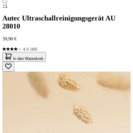
+1
Autec
Ultraschallreinigungsgerät AU
28010
39,90 €
4.0
(88)
4.0
von
In den Warenkorb
5
Sternen.
88
Bewertungen