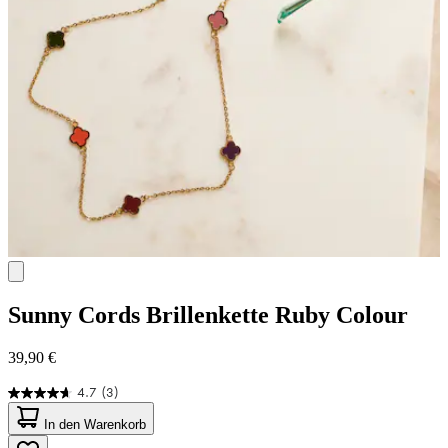
Sunny Cords
Brillenkette Ruby Colour
39,90 €
4.7
(3)
4.7
von
In den Warenkorb
5