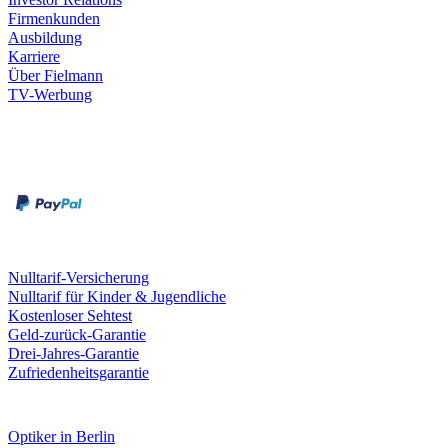
Firmenkunden
Ausbildung
Karriere
Über Fielmann
TV-Werbung
Zahlungsarten
Rechnung
Kreditkarte
Leistungen & Garantien
Nulltarif-Versicherung
Nulltarif für Kinder & Jugendliche
Kostenloser Sehtest
Geld-zurück-Garantie
Drei-Jahres-Garantie
Zufriedenheitsgarantie
Fielmann in deiner Nähe
Optiker in Berlin