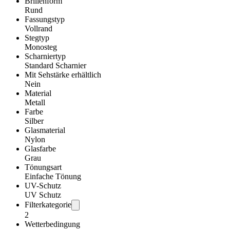
Brillenform
Rund
Fassungstyp
Vollrand
Stegtyp
Monosteg
Scharniertyp
Standard Scharnier
Mit Sehstärke erhältlich
Nein
Material
Metall
Farbe
Silber
Glasmaterial
Nylon
Glasfarbe
Grau
Tönungsart
Einfache Tönung
UV-Schutz
UV Schutz
Filterkategorie
2
Wetterbedingung