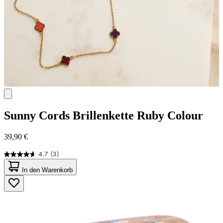
Sunny Cords
Brillenkette Ruby Colour
39,90 €
4.7
(3)
4.7
von
In den Warenkorb
5
Sternen.
3
Bewertungen