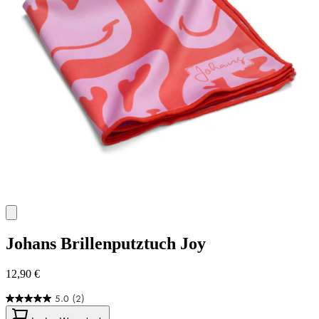
Johans
Brillenputztuch Joy
12,90 €
5.0
(2)
5.0
von