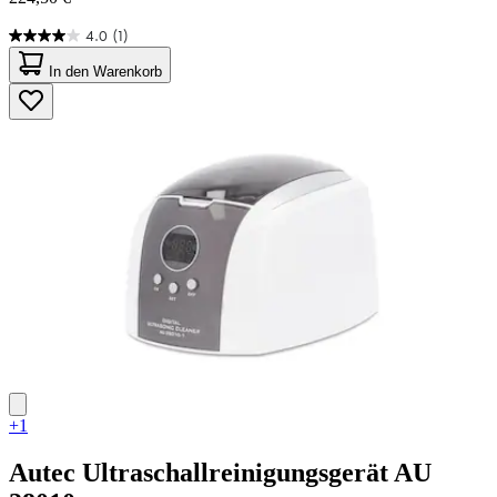
4.0
(1)
4.0
von
In den Warenkorb
5
Sternen.
1
Bewertung
+1
Autec
Ultraschallreinigungsgerät AU