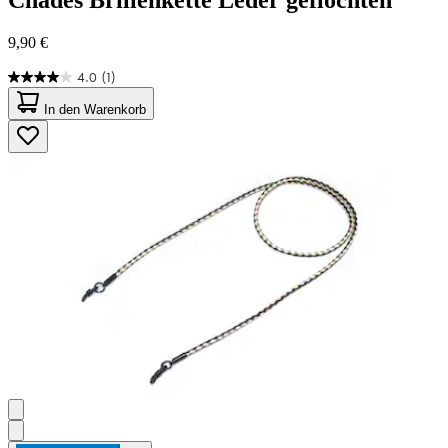
9,90 €
4.0
(1)
4.0
von
In den Warenkorb
5
Sternen.
1
Bewertung