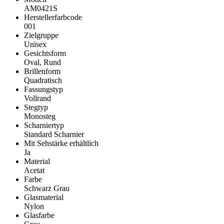
AM0421S
Herstellerfarbcode
001
Zielgruppe
Unisex
Gesichtsform
Oval, Rund
Brillenform
Quadratisch
Fassungstyp
Vollrand
Stegtyp
Monosteg
Scharniertyp
Standard Scharnier
Mit Sehstärke erhältlich
Ja
Material
Acetat
Farbe
Schwarz Grau
Glasmaterial
Nylon
Glasfarbe