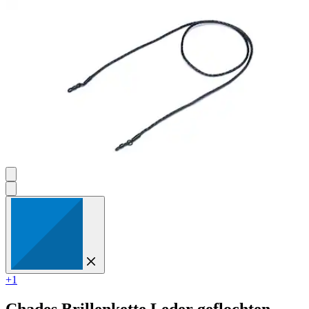
+1
Chades
Brillenkette Leder geflochten