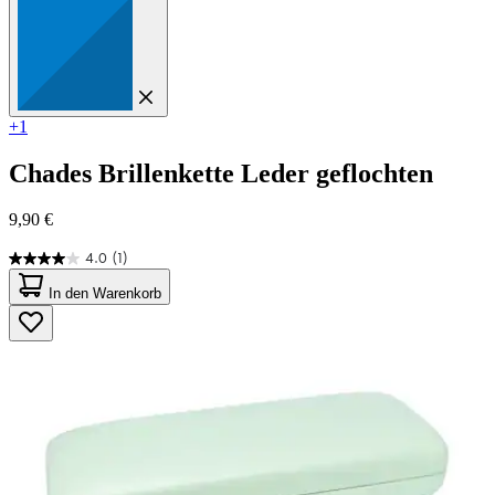
+1
Chades
Brillenkette Leder geflochten
9,90 €
4.0
(1)
4.0
von
In den Warenkorb
5
Sternen.
1
Bewertung