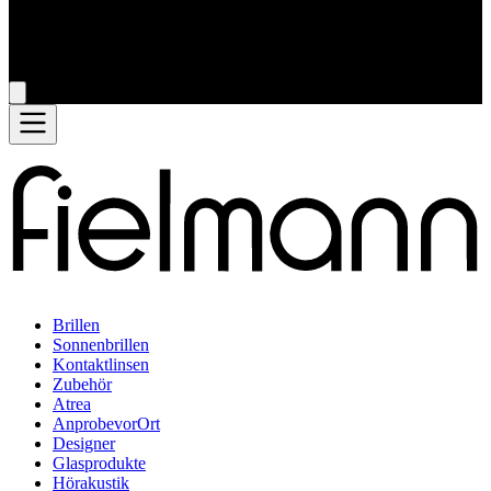
Brillen
Sonnenbrillen
Kontaktlinsen
Zubehör
Atrea
AnprobevorOrt
Designer
Glasprodukte
Hörakustik