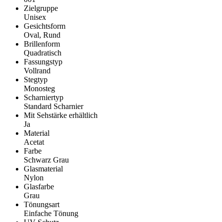
Zielgruppe
Unisex
Gesichtsform
Oval, Rund
Brillenform
Quadratisch
Fassungstyp
Vollrand
Stegtyp
Monosteg
Scharniertyp
Standard Scharnier
Mit Sehstärke erhältlich
Ja
Material
Acetat
Farbe
Schwarz Grau
Glasmaterial
Nylon
Glasfarbe
Grau
Tönungsart
Einfache Tönung