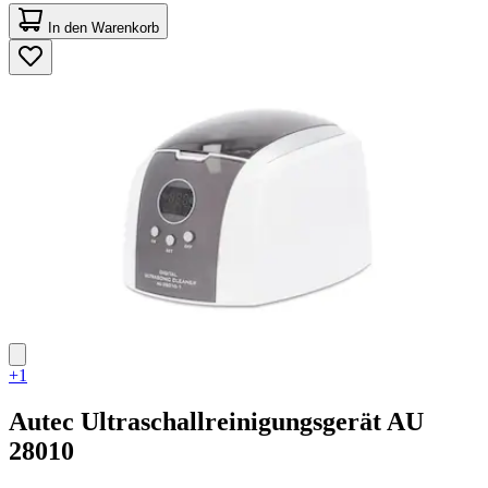
4.0
von
In den Warenkorb
5
Sternen.
1
Bewertung
+1
Autec
Ultraschallreinigungsgerät AU
28010