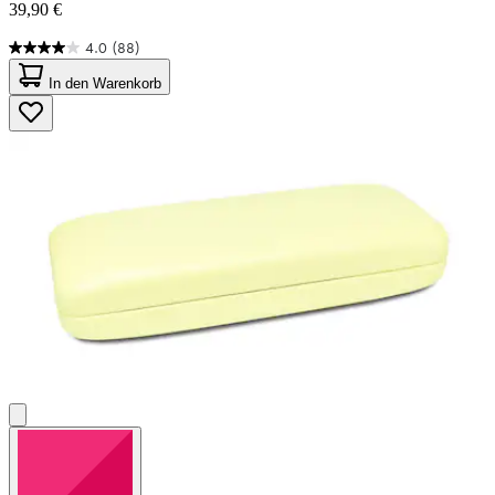
39,90 €
4.0
(88)
4.0
von
In den Warenkorb
5
Sternen.
88
Bewertungen