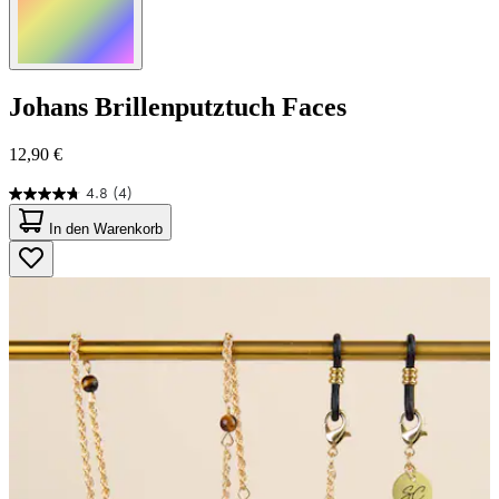
Johans
Brillenputztuch Faces
12,90 €
4.8
(4)
4.8
von
In den Warenkorb
5
Sternen.
4
Bewertungen