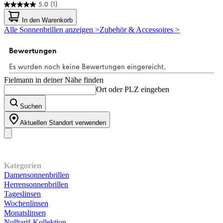
5.0
(1)
5.0
von
In den Warenkorb
5
Alle Sonnenbrillen anzeigen >
Zubehör & Accessoires >
Sternen.
1
Bewertung
Fielmann in deiner Nähe finden
Ort oder PLZ eingeben
Suchen
Aktuellen Standort verwenden
Unser Sortiment
Kategorien
Damensonnenbrillen
Herrensonnenbrillen
Tageslinsen
Wochenlinsen
Monatslinsen
Nulltarif-Kollektion