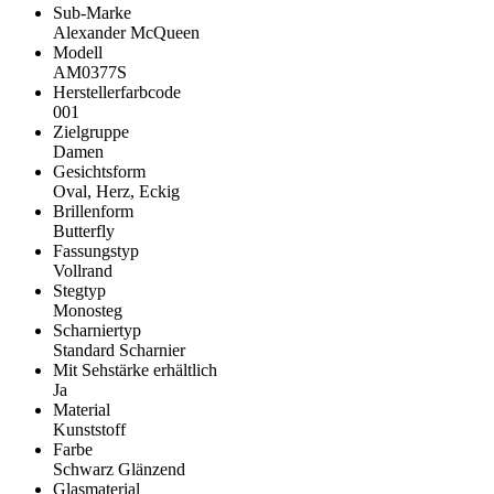
Sub-Marke
Alexander McQueen
Modell
AM0377S
Herstellerfarbcode
001
Zielgruppe
Damen
Gesichtsform
Oval, Herz, Eckig
Brillenform
Butterfly
Fassungstyp
Vollrand
Stegtyp
Monosteg
Scharniertyp
Standard Scharnier
Mit Sehstärke erhältlich
Ja
Material
Kunststoff
Farbe
Schwarz Glänzend
Glasmaterial