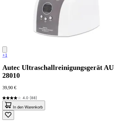
+1
Autec
Ultraschallreinigungsgerät AU
28010
39,90 €
4.0
(88)
4.0
von
In den Warenkorb
5
Sternen.
88
Bewertungen