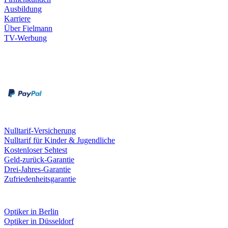
Ausbildung
Karriere
Über Fielmann
TV-Werbung
Zahlungsarten
Rechnung
Kreditkarte
Leistungen & Garantien
Nulltarif-Versicherung
Nulltarif für Kinder & Jugendliche
Kostenloser Sehtest
Geld-zurück-Garantie
Drei-Jahres-Garantie
Zufriedenheitsgarantie
Fielmann in deiner Nähe
Optiker in Berlin
Optiker in Düsseldorf