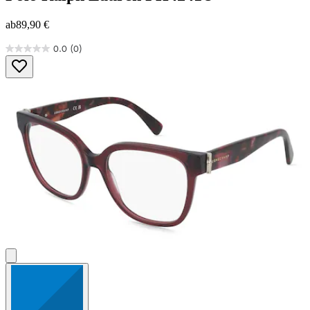
ab
89,90 €
0.0
(0)
0.0
von
5
Sternen.