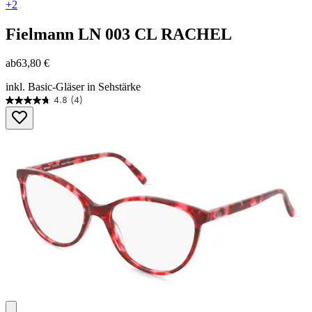
+2
Fielmann
LN 003 CL RACHEL
ab
63,80 €
inkl. Basic-Gläser in Sehstärke
4.8
(4)
4.8
von
5
Sternen.
4
Bewertungen