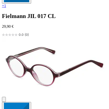
+1
Fielmann
JIL 017 CL
29,90 €
0.0
(0)
0.0
von
5
Sternen.