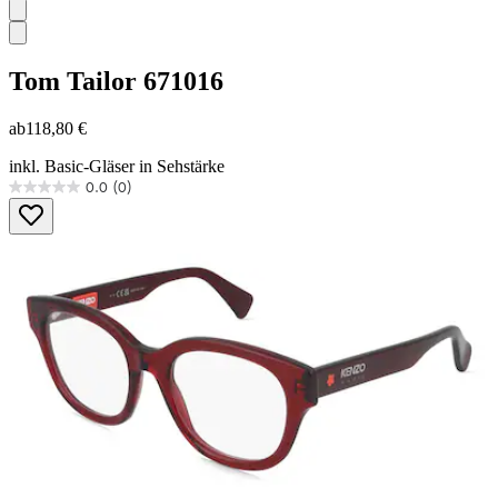
Tom Tailor
671016
ab
118,80 €
inkl. Basic-Gläser in Sehstärke
0.0
(0)
0.0
von
5
Sternen.