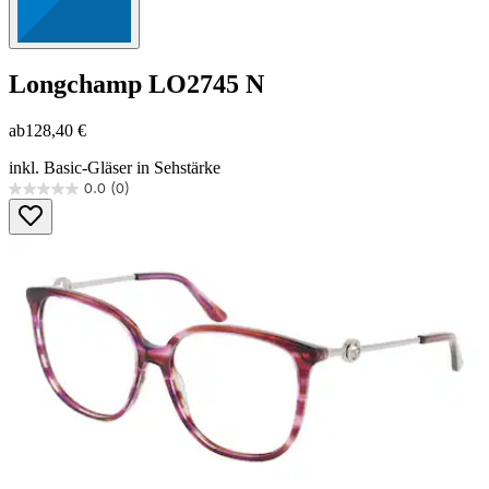
Longchamp
LO2745 N
ab
128,40 €
inkl. Basic-Gläser in Sehstärke
0.0
(0)
0.0
von
5
Sternen.