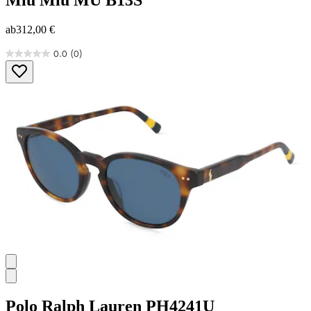
Miu Miu
MU B13S
ab
312,00 €
0.0
(0)
0.0
von
5
Sternen.
Polo Ralph Lauren
PH4241U