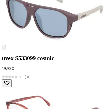
uvex
S533099 cosmic
19,90 €
0.0
(0)
0.0
von
5
Sternen.