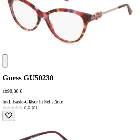
Guess
GU50230
ab
98,80 €
inkl. Basic-Gläser in Sehstärke
0.0
(0)
0.0
von
5
Sternen.