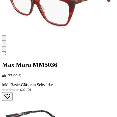
+2
Max Mara
MM5036
ab
127,90 €
inkl. Basic-Gläser in Sehstärke
0.0
(0)
0.0
von
5
Sternen.