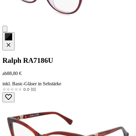
Ralph
RA7186U
ab
88,80 €
inkl. Basic-Gläser in Sehstärke
0.0
(0)
0.0
von
5
Sternen.