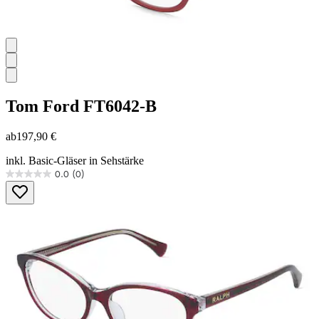
Tom Ford
FT6042-B
ab
197,90 €
inkl. Basic-Gläser in Sehstärke
0.0
(0)
0.0
von
5
Sternen.