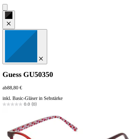
Guess
GU50350
ab
88,80 €
inkl. Basic-Gläser in Sehstärke
0.0
(0)
0.0
von
5
Sternen.