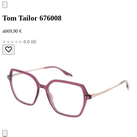
Tom Tailor
676008
ab
69,90 €
0.0
(0)
0.0
von
5
Sternen.