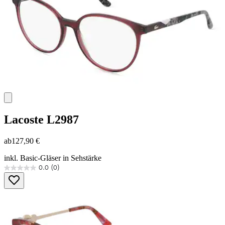
Lacoste
L2987
ab
127,90 €
inkl. Basic-Gläser in Sehstärke
0.0
(0)
0.0
von
5
Sternen.