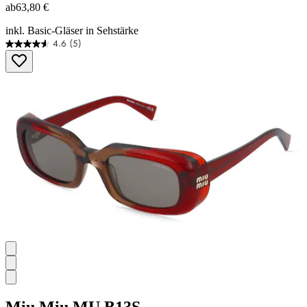
ab
63,80 €
inkl. Basic-Gläser in Sehstärke
4.6
(5)
4.6
von
5
Sternen.
5
Bewertungen