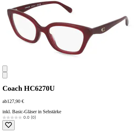
Coach
HC6270U
ab
127,90 €
inkl. Basic-Gläser in Sehstärke
0.0
(0)
0.0
von
5