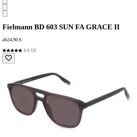
Fielmann
BD 603 SUN FA GRACE II
ab
24,90 €
5.0
(2)
5.0
von
5
Sternen.
2
Bewertungen