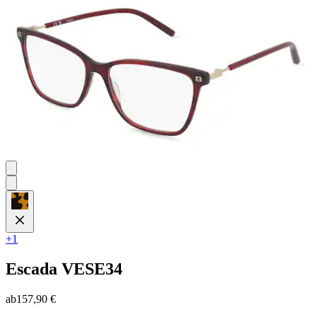
Sternen.
+1
Escada
VESE34
ab
157,90 €