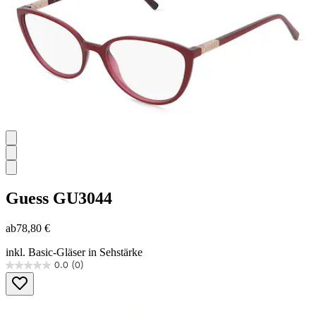
Guess
GU3044
ab
78,80 €
inkl. Basic-Gläser in Sehstärke
0.0
(0)
0.0
von
5
Sternen.