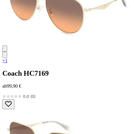
+1
Coach
HC7169
ab
99,90 €
0.0
(0)
0.0
von
5
Sternen.