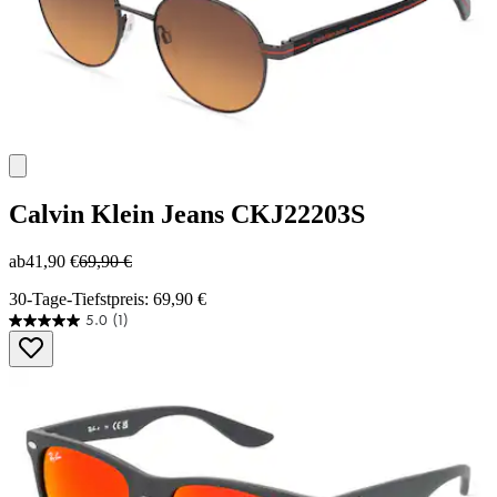
Calvin Klein Jeans
CKJ22203S
ab
41,90 €
69,90 €
30-Tage-Tiefstpreis: 69,90 €
5.0
(1)
5.0
von
5
Sternen.
1
Bewertung