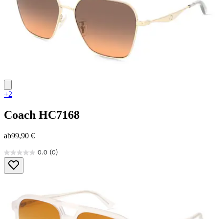
+2
Coach
HC7168
ab
99,90 €
0.0
(0)
0.0
von
5
Sternen.