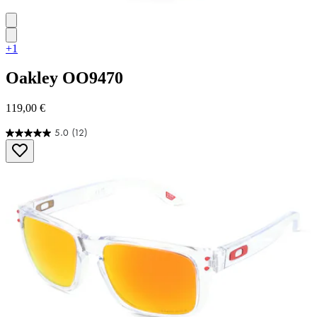
+1
Oakley
OO9470
119,00 €
5.0
(12)
5.0
von
5
Sternen.
12
Bewertungen