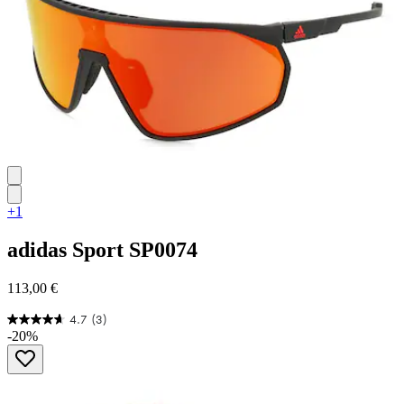
+1
adidas Sport
SP0074
113,00 €
4.7
(3)
4.7
-20%
von
5
Sternen.
3