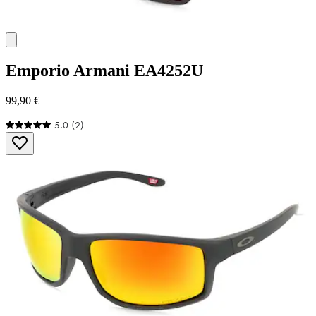
Emporio Armani
EA4252U
99,90 €
5.0
(2)
5.0
von
5
Sternen.
2
Bewertungen