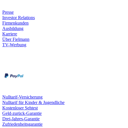
Unternehmen
Presse
Investor Relations
Firmenkunden
Ausbildung
Karriere
Über Fielmann
TV-Werbung
Zahlungsarten
Rechnung
Kreditkarte
Leistungen & Garantien
Nulltarif-Versicherung
Nulltarif für Kinder & Jugendliche
Kostenloser Sehtest
Geld-zurück-Garantie
Drei-Jahres-Garantie
Zufriedenheitsgarantie