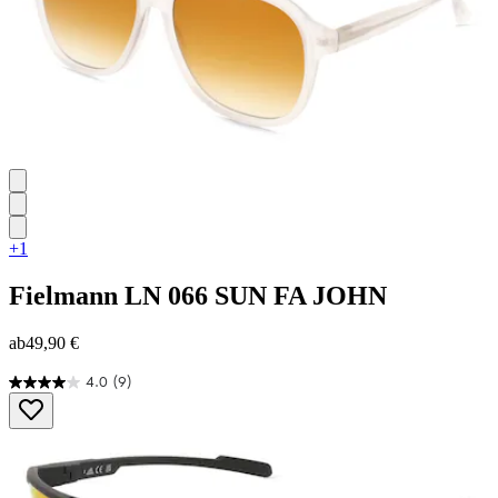
+1
Fielmann
LN 066 SUN FA JOHN
ab
49,90 €
4.0
(9)
4.0
von
5
Sternen.
9
Bewertungen