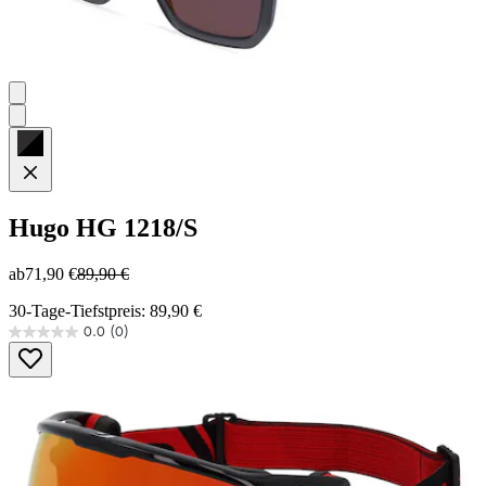
Hugo
HG 1218/S
ab
71,90 €
89,90 €
30-Tage-Tiefstpreis: 89,90 €
0.0
(0)
0.0
von
5
Sternen.