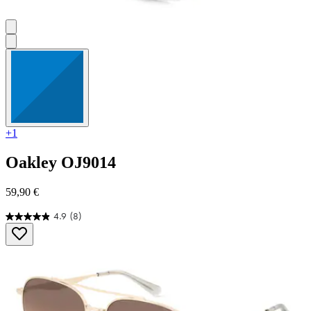
+1
Oakley
OJ9014
59,90 €
4.9
(8)
4.9
von
5
Sternen.
8
Bewertungen