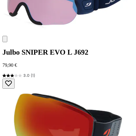
Julbo
SNIPER EVO L J692
79,90 €
3.0
(1)
3.0
von
5
Sternen.
1
Bewertung