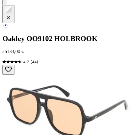
+9
Oakley
OO9102 HOLBROOK
ab
133,00 €
4.7
(44)
4.7
von
5
Sternen.
44
Bewertungen