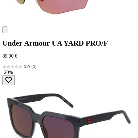
Under Armour
UA YARD PRO/F
89,90 €
0.0
(0)
0.0
-20%
von
5
Sternen.