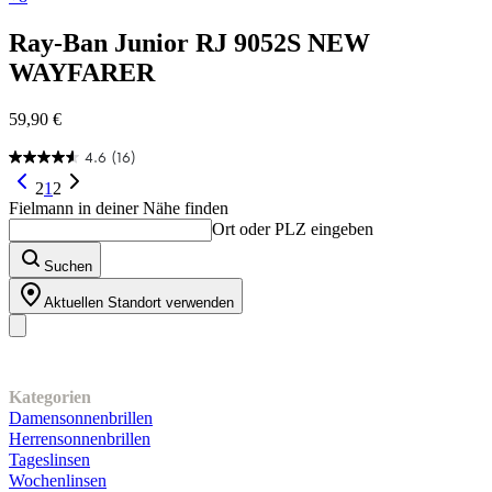
Ray-Ban Junior
RJ 9052S NEW
WAYFARER
59,90 €
4.6
(16)
4.6
von
2
1
2
5
Fielmann in deiner Nähe finden
Sternen.
Ort oder PLZ eingeben
16
Bewertungen
Suchen
Aktuellen Standort verwenden
Unser Sortiment
Kategorien
Damensonnenbrillen
Herrensonnenbrillen
Tageslinsen
Wochenlinsen