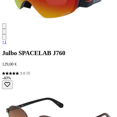
+1
Julbo
SPACELAB J760
129,00 €
5.0
(1)
5.0
-40%
von
5
Sternen.
1
Bewertung