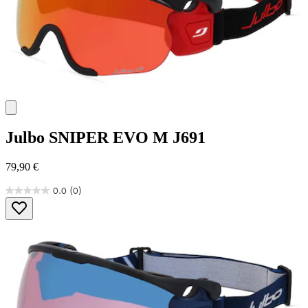
Julbo
SNIPER EVO M J691
79,90 €
0.0
(0)
0.0
von
5
Sternen.