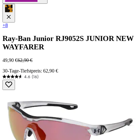
+8
Ray-Ban Junior
RJ9052S JUNIOR NEW
WAYFARER
49,90 €
62,90 €
30-Tage-Tiefstpreis: 62,90 €
4.6
(16)
4.6
von
5
Sternen.
16
Bewertungen