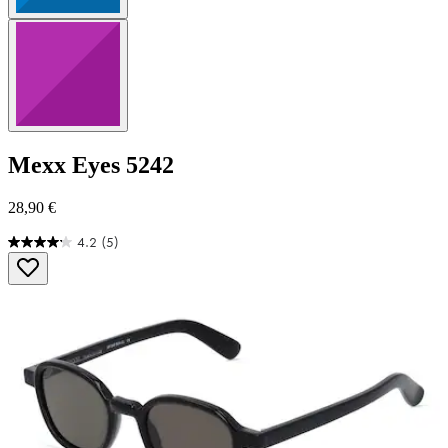
Mexx Eyes
5242
28,90 €
4.2
(5)
4.2
von
5
Sternen.
5
Bewertungen