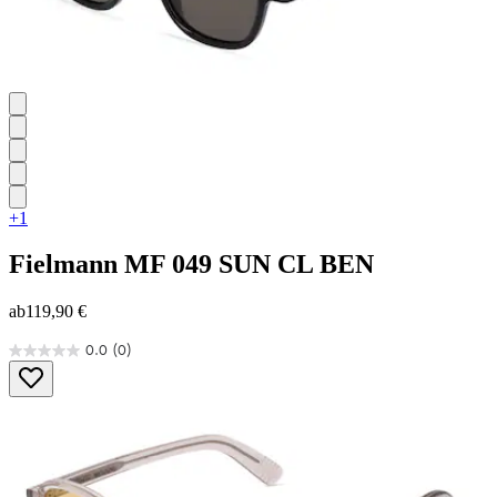
+1
Fielmann
MF 049 SUN CL BEN
ab
119,90 €
0.0
(0)
0.0
von
5
Sternen.