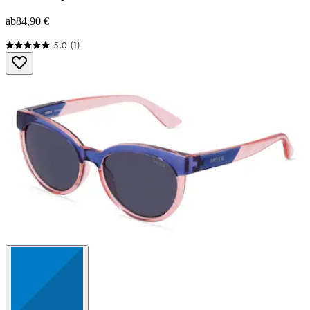
ab
84,90 €
5.0
(1)
5.0
von
5
Sternen.
1
Bewertung