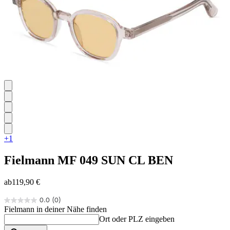
+1
Fielmann
MF 049 SUN CL BEN
ab
119,90 €
0.0
(0)
0.0
Fielmann in deiner Nähe finden
von
Ort oder PLZ eingeben
5