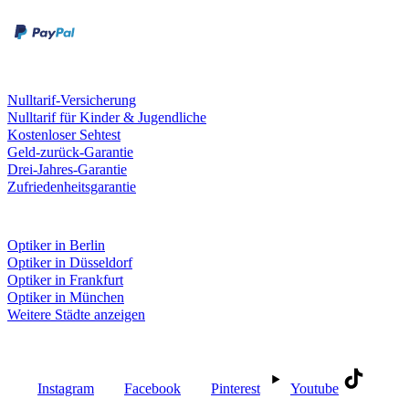
Kreditkarte
Leistungen & Garantien
Nulltarif-Versicherung
Nulltarif für Kinder & Jugendliche
Kostenloser Sehtest
Geld-zurück-Garantie
Drei-Jahres-Garantie
Zufriedenheitsgarantie
Fielmann in deiner Nähe
Optiker in Berlin
Optiker in Düsseldorf
Optiker in Frankfurt
Optiker in München
Weitere Städte anzeigen
Social Media
Instagram
Facebook
Pinterest
Youtube