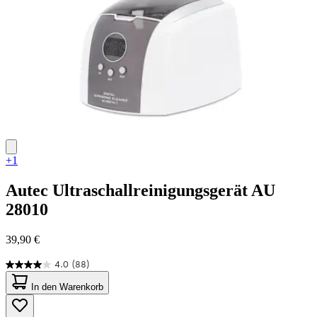
+1
Autec
Ultraschallreinigungsgerät AU
28010
39,90 €
4.0
(88)
4.0
von
In den Warenkorb
5
Sternen.