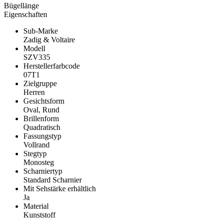
Bügellänge
Eigenschaften
Sub-Marke
Zadig & Voltaire
Modell
SZV335
Herstellerfarbcode
07T1
Zielgruppe
Herren
Gesichtsform
Oval, Rund
Brillenform
Quadratisch
Fassungstyp
Vollrand
Stegtyp
Monosteg
Scharniertyp
Standard Scharnier
Mit Sehstärke erhältlich
Ja
Material
Kunststoff