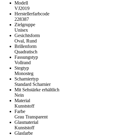
Modell
VJ2019
Herstellerfarbcode
228387
Zielgruppe
Unisex
Gesichtsform
Oval, Rund
Brillenform
Quadratisch
Fassungstyp
Vollrand
Stegtyp
Monosteg
Scharniertyp
Standard Scharnier
Mit Sehstärke erhältlich
Nein
Material
Kunststoff
Farbe
Grau Transparent
Glasmaterial
Kunststoff
Glasfarbe