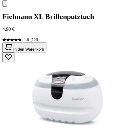
Fielmann
XL Brillenputztuch
4,90 €
4.8
(125)
4.8
von
In den Warenkorb
5
Sternen.
125
Bewertungen