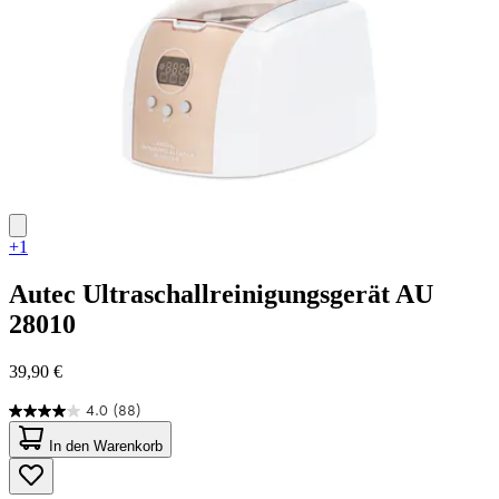
+1
Autec
Ultraschallreinigungsgerät AU
28010
39,90 €
4.0
(88)
4.0
von
In den Warenkorb
5
Sternen.