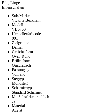
Bügellänge
Eigenschaften
Sub-Marke
Victoria Beckham
Modell
VB676S
Herstellerfarbcode
001
Zielgruppe
Damen
Gesichtsform
Oval, Rund
Brillenform
Quadratisch
Fassungstyp
Vollrand
Stegtyp
Monosteg
Scharniertyp
Standard Scharnier
Mit Sehstärke erhältlich
Ja
Material
Acetat