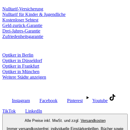
Leistungen & Garantien
Nulltarif-Versicherung
Nulltarif für Kinder & Jugendliche
Kostenloser Sehtest
Geld-zurück-Garantie
Drei-Jahres-Garantie
Zufriedenheitsgarantie
Fielmann in deiner Nähe
Optiker in Berlin
Optiker in Düsseldorf
Optiker in Frankfurt
Optiker in München
Weitere Städte anzeigen
Social Media
Instagram
Facebook
Pinterest
Youtube
TikTok
LinkedIn
Alle Preise inkl. MwSt. und zzgl.
Versandkosten
Immer versandkostenfrei: individuelle Einstärkenbrillen, Bücher sowie