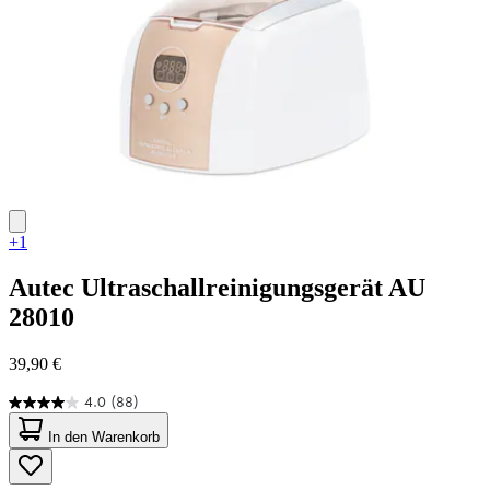
+1
Autec
Ultraschallreinigungsgerät AU
28010
39,90 €
4.0
(88)
4.0
von
In den Warenkorb
5
Sternen.
88