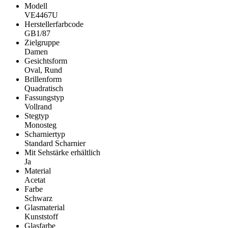
Modell
VE4467U
Herstellerfarbcode
GB1/87
Zielgruppe
Damen
Gesichtsform
Oval, Rund
Brillenform
Quadratisch
Fassungstyp
Vollrand
Stegtyp
Monosteg
Scharniertyp
Standard Scharnier
Mit Sehstärke erhältlich
Ja
Material
Acetat
Farbe
Schwarz
Glasmaterial
Kunststoff
Glasfarbe