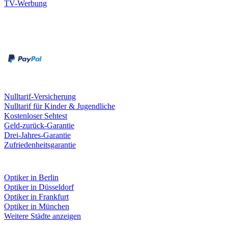
TV-Werbung
Zahlungsarten
Rechnung
Kreditkarte
Leistungen & Garantien
Nulltarif-Versicherung
Nulltarif für Kinder & Jugendliche
Kostenloser Sehtest
Geld-zurück-Garantie
Drei-Jahres-Garantie
Zufriedenheitsgarantie
Fielmann in deiner Nähe
Optiker in Berlin
Optiker in Düsseldorf
Optiker in Frankfurt
Optiker in München
Weitere Städte anzeigen