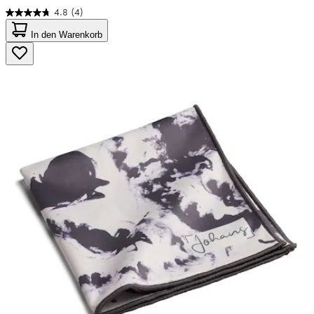
4.8
(4)
4.8
von
In den Warenkorb
5
Sternen.
4
Bewertungen