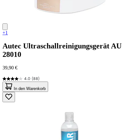
+1
Autec
Ultraschallreinigungsgerät AU
28010
39,90 €
4.0
(88)
4.0
von
In den Warenkorb
5
Sternen.
88
Bewertungen