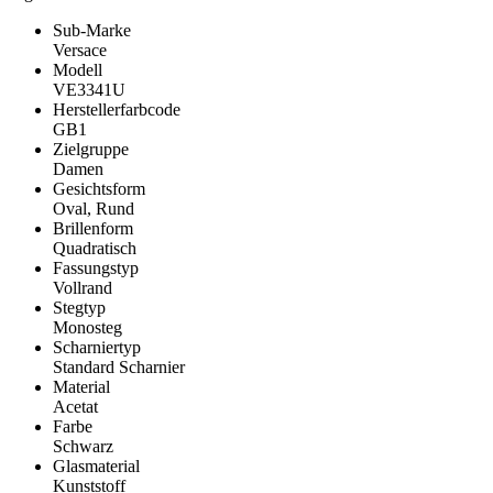
Sub-Marke
Versace
Modell
VE3341U
Herstellerfarbcode
GB1
Zielgruppe
Damen
Gesichtsform
Oval, Rund
Brillenform
Quadratisch
Fassungstyp
Vollrand
Stegtyp
Monosteg
Scharniertyp
Standard Scharnier
Material
Acetat
Farbe
Schwarz
Glasmaterial
Kunststoff