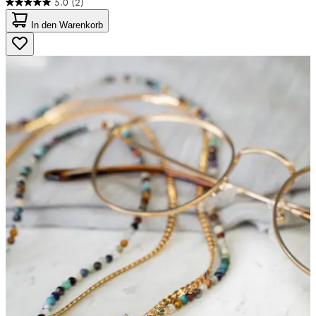
5.0
(2)
5.0
von
In den Warenkorb
5
Sternen.
2
Bewertungen