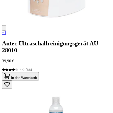
+1
Autec
Ultraschallreinigungsgerät AU
28010
39,90 €
4.0
(88)
4.0
von
In den Warenkorb
5
Sternen.
88
Bewertungen