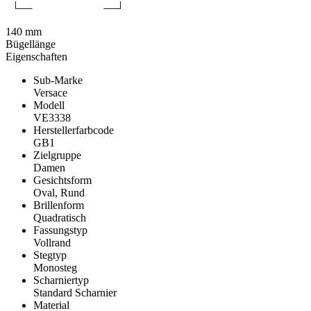
140 mm
Bügellänge
Eigenschaften
Sub-Marke
Versace
Modell
VE3338
Herstellerfarbcode
GB1
Zielgruppe
Damen
Gesichtsform
Oval, Rund
Brillenform
Quadratisch
Fassungstyp
Vollrand
Stegtyp
Monosteg
Scharniertyp
Standard Scharnier
Material