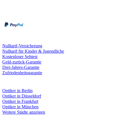
Zahlungsarten
Rechnung
Kreditkarte
Leistungen & Garantien
Nulltarif-Versicherung
Nulltarif für Kinder & Jugendliche
Kostenloser Sehtest
Geld-zurück-Garantie
Drei-Jahres-Garantie
Zufriedenheitsgarantie
Fielmann in deiner Nähe
Optiker in Berlin
Optiker in Düsseldorf
Optiker in Frankfurt
Optiker in München
Weitere Städte anzeigen
Social Media