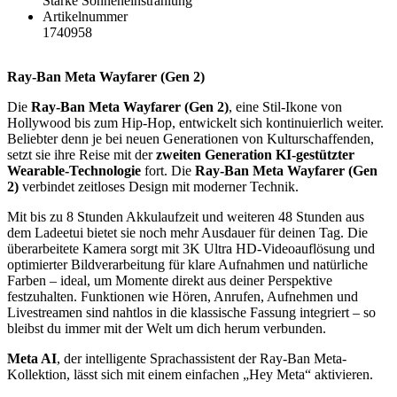
Starke Sonneneinstrahlung
Artikelnummer
1740958
Ray-Ban Meta Wayfarer (Gen 2)
Die
Ray-Ban Meta Wayfarer (Gen 2)
, eine Stil-Ikone von
Hollywood bis zum Hip-Hop, entwickelt sich kontinuierlich weiter.
Beliebter denn je bei neuen Generationen von Kulturschaffenden,
setzt sie ihre Reise mit der
zweiten Generation KI-gestützter
Wearable-Technologie
fort. Die
Ray-Ban Meta Wayfarer (Gen
2)
verbindet zeitloses Design mit moderner Technik.
Mit bis zu 8 Stunden Akkulaufzeit und weiteren 48 Stunden aus
dem Ladeetui bietet sie noch mehr Ausdauer für deinen Tag. Die
überarbeitete Kamera sorgt mit 3K Ultra HD-Videoauflösung und
optimierter Bildverarbeitung für klare Aufnahmen und natürliche
Farben – ideal, um Momente direkt aus deiner Perspektive
festzuhalten. Funktionen wie Hören, Anrufen, Aufnehmen und
Livestreamen sind nahtlos in die klassische Fassung integriert – so
bleibst du immer mit der Welt um dich herum verbunden.
Meta AI
, der intelligente Sprachassistent der Ray-Ban Meta-
Kollektion, lässt sich mit einem einfachen „Hey Meta“ aktivieren.