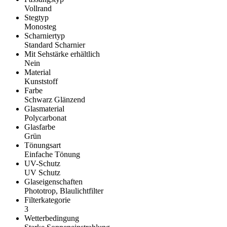
Vollrand
Stegtyp
Monosteg
Scharniertyp
Standard Scharnier
Mit Sehstärke erhältlich
Nein
Material
Kunststoff
Farbe
Schwarz Glänzend
Glasmaterial
Polycarbonat
Glasfarbe
Grün
Tönungsart
Einfache Tönung
UV-Schutz
UV Schutz
Glaseigenschaften
Phototrop, Blaulichtfilter
Filterkategorie
3
Wetterbedingung