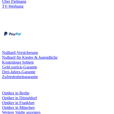
Über Fielmann
TV-Werbung
Zahlungsarten
Rechnung
Kreditkarte
Leistungen & Garantien
Nulltarif-Versicherung
Nulltarif für Kinder & Jugendliche
Kostenloser Sehtest
Geld-zurück-Garantie
Drei-Jahres-Garantie
Zufriedenheitsgarantie
Fielmann in deiner Nähe
Optiker in Berlin
Optiker in Düsseldorf
Optiker in Frankfurt
Optiker in München
Weitere Städte anzeigen