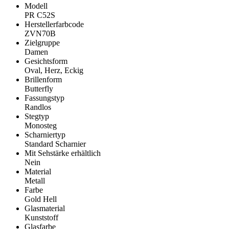
Modell
PR C52S
Herstellerfarbcode
ZVN70B
Zielgruppe
Damen
Gesichtsform
Oval, Herz, Eckig
Brillenform
Butterfly
Fassungstyp
Randlos
Stegtyp
Monosteg
Scharniertyp
Standard Scharnier
Mit Sehstärke erhältlich
Nein
Material
Metall
Farbe
Gold Hell
Glasmaterial
Kunststoff
Glasfarbe