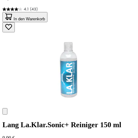
4.1
(43)
4.1
von
In den Warenkorb
5
Sternen.
43
Bewertungen
Lang
La.Klar.Sonic+ Reiniger 150 ml
9,90 €