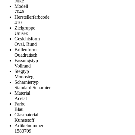
Nike
Modell
7046
Herstellerfarbcode
410
Zielgruppe
Unisex
Gesichtsform
Oval, Rund
Brillenform
Quadratisch
Fassungstyp
Vollrand
Stegtyp
Monosteg
Scharniertyp
Standard Scharnier
Material
Acetat
Farbe
Blau
Glasmaterial
Kunststoff
Artikelnummer
1583709