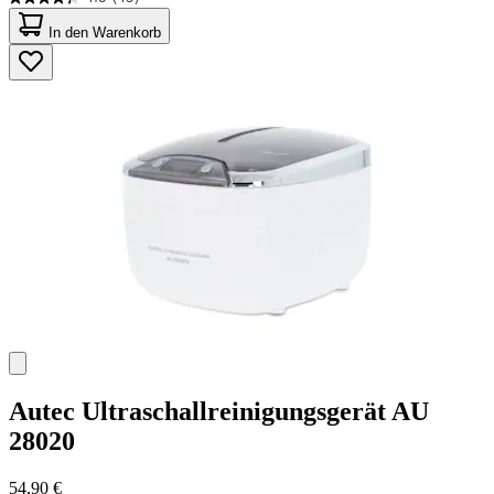
4.3
von
In den Warenkorb
5
Sternen.
45
Bewertungen
Autec
Ultraschallreinigungsgerät AU
28020
54,90 €