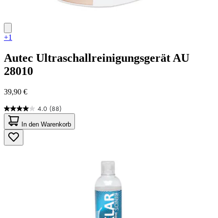
+1
Autec
Ultraschallreinigungsgerät AU
28010
39,90 €
4.0
(88)
4.0
von
In den Warenkorb
5
Sternen.
88
Bewertungen