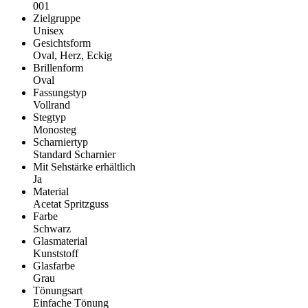
001
Zielgruppe
Unisex
Gesichtsform
Oval, Herz, Eckig
Brillenform
Oval
Fassungstyp
Vollrand
Stegtyp
Monosteg
Scharniertyp
Standard Scharnier
Mit Sehstärke erhältlich
Ja
Material
Acetat Spritzguss
Farbe
Schwarz
Glasmaterial
Kunststoff
Glasfarbe
Grau
Tönungsart
Einfache Tönung